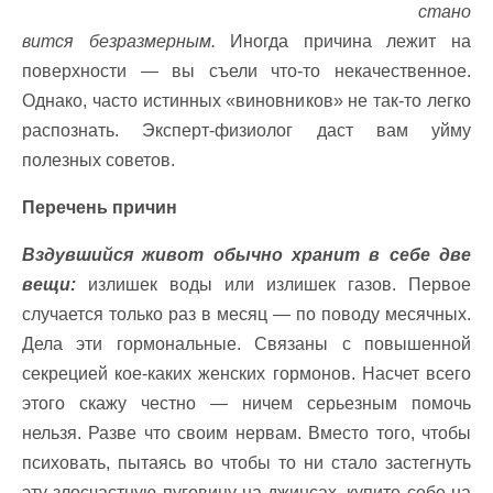
стано
вится безразмерным.
Иногда причина лежит на
поверхности — вы съели что-то некачественное.
Однако, часто истинных «виновников» не так-то легко
распознать. Эксперт-физиолог даст вам уйму
полезных советов.
Перечень причин
Вздувшийся живот обычно хранит в себе две
вещи:
излишек воды или излишек газов. Первое
случается только раз в месяц — по поводу месячных.
Дела эти гормональные. Связаны с повышенной
секрецией кое-каких женских гормонов. Насчет всего
этого скажу честно — ничем серьезным помочь
нельзя. Разве что своим нервам. Вместо того, чтобы
психовать, пытаясь во чтобы то ни стало застегнуть
эту злосчастную пуговицу на джинсах, купите себе на