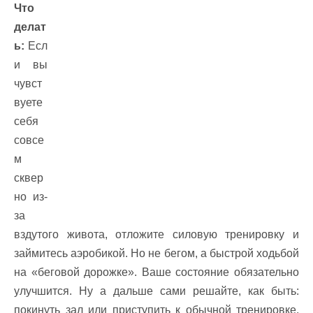
Что
делат
ь:
Есл
и вы
чувст
вуете
себя
совсе
м
сквер
но из-
за
вздутого живота, отложите силовую тренировку и
займитесь аэробикой. Но не бегом, а быстрой ходьбой
на «беговой дорожке». Ваше состояние обязательно
улучшится. Ну а дальше сами решайте, как быть:
покинуть зал или приступить к обычной тренировке.