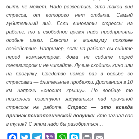
быть не может. Надо развестись. Это такой вид
стресса, от которого нет отдыха. Самый
губительный вид. Если виноваты стрессы на
работе, то в свободное время надо предпринять
особые шаги. Свести к минимуму похожее
воздействие. Например, если на работе вы сидите
перед компьютером, дома не сидите перед
телевизором и не читайте. Лучше сходить кино или
на прогулку. Средство номер раз в борьбе со
стрессами — длительные пробежки. Дистанция в 10
км напрочь «сносит крышу». Но вообще то
психологи советуют задуматься над причиной
стрессов на работе.
Стресс — это всегда
признак психологической ловушки
. Кто загнал вас
в тупик? С этим надо бы разобраться…
F
T
T
Vi
W
S
Pr
E