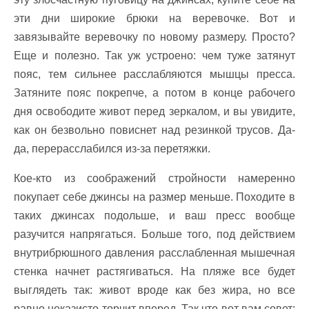
эти дни широкие брюки на веревочке. Вот и
завязывайте веревочку по новому размеру. Просто?
Еще и полезно. Так уж устроено: чем туже затянут
пояс, тем сильнее расслабляются мышцы пресса.
Затяните пояс покрепче, а потом в конце рабочего
дня освободите живот перед зеркалом, и вы увидите,
как он безвольно повиснет над резинкой трусов. Да-
да, перерасслабился из-за перетяжки.
Кое-кто из соображений стройности намеренно
покупает себе джинсы на размер меньше. Походите в
таких джинсах подольше, и ваш пресс вообще
разучится напрягаться. Больше того, под действием
внутрибрюшного давления расслабленная мышечная
стенка начнет растягиваться. На пляже все будет
выглядеть так: живот вроде как без жира, но все
равно неказисто торчит вперед. Так что вот вам совет: