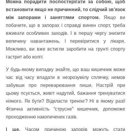
Можна порадити поспостерігати за собою, щоб
встановити якщо не причинний, то слідчий зв’язок
між запорами і заняттями спортом.
Якщо ви
побачите, що в запорах і справді винен спорт, треба
вживати особливих заходів. І в першу чергу знизити
величину навантажень. І перевіритися у лікаря.
Можливо, ви вже встигли заробити на грунті спорту
гастрит або коліт.
У будь-якому випадку знайте, що ваш кишечник може
час від часу впадати в незрозумілу сплячку, немов
забувши про переварювання пиши. Настрій при
цьому псується, живіт надутий, бажання тренуватися
ніякого. Як бути? Відкласти тренінг? Ні в якому разі!
Фізична активність “струсне” кишечник, допоможе
проходженню накопичених газів.
І ще.
Часом причиною запорів можуть стати