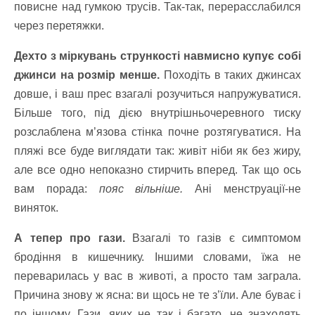
повисне над гумкою трусів. Так-так, перерасслабился
через перетяжки.
Дехто з міркувань стрункості навмисно купує собі
джинси на розмір менше.
Походіть в таких джинсах
довше, і ваш прес взагалі розучиться напружуватися.
Більше того, під дією внутрішньочеревного тиску
розслаблена м’язова стінка почне розтягуватися. На
пляжі все буде виглядати так: живіт ніби як без жиру,
але все одно непоказно стирчить вперед. Так що ось
вам порада:
пояс вільніше.
Ані менструації-не
виняток.
А тепер про гази.
Взагалі то газів є симптомом
бродіння в кишечнику. Іншими словами, їжа не
переварилась у вас в животі, а просто там заграла.
Причина знову ж ясна: ви щось не те з’їли. Але буває і
по іншому. Гази, яких не так і багато, не знаходять