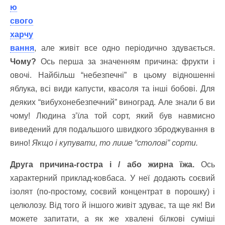
ю
свого
харчу
вання
, але живіт все одно періодично здувається.
Чому?
Ось перша за значенням причина: фрукти і
овочі. Найбільш “небезпечні” в цьому відношенні
яблука, всі види капусти, квасоля та інші бобові. Для
деяких “вибухонебезпечний” виноград. Але знали б ви
чому! Людина з’їла той сорт, який був навмисно
виведений для подальшого швидкого зброджування в
вино!
Якщо і купувати, то лише “столові” сорти.
Друга причина-гостра і / або жирна їжа.
Ось
характерний приклад-ковбаса. У неї додають соєвий
ізолят (по-простому, соєвий концентрат в порошку) і
целюлозу. Від того й іншого живіт здуває, та ще як! Ви
можете запитати, а як же хвалені білкові суміші