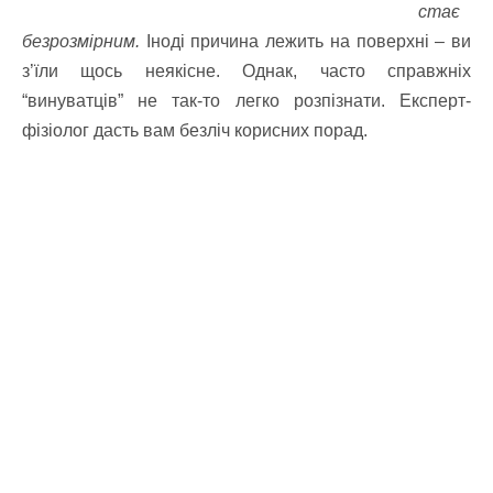
стає
безрозмірним.
Іноді причина лежить на поверхні – ви
з’їли щось неякісне. Однак, часто справжніх
“винуватців” не так-то легко розпізнати. Експерт-
фізіолог дасть вам безліч корисних порад.