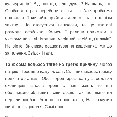
культуристів? Від них що, теж здуває? На жаль, так.
Особливо в разі перебору з кількістю. Але проблема
поправна. Починайте прийом з малого, і ваш організм
звикне. Що стосується целюлози, то це взагалі
розмова особлива. Колись її радили приймати в
чистому вигляді. Мовляв, чарівний засіб від”шлаків”.
Не вірте! Викликає роздратування кишечника. Аж до
запалення. Звідси і гази.
Та ж сама ковбаса тягне на третю причину.
Через
натрію. Простіше кажучи, солі. Сіль викликає затримку
води в організмі. Обсяг крові зростає, ну а оскільки
сховищем запасів крові є наш живіт, то він
обов’язково збільшить свій обсяг. Так що, якщо ви
переїли ковбас, беконів, солінь та ін, На роздутий
живіт не скаржтеся. Самі винні!