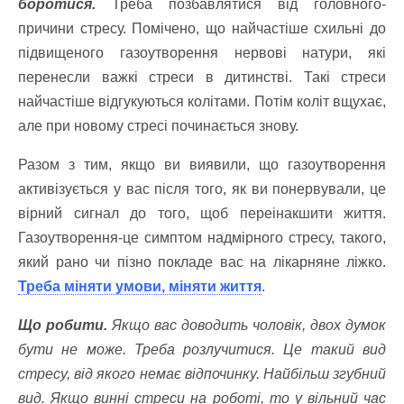
боротися.
Треба позбавлятися від головного-
причини стресу. Помічено, що найчастіше схильні до
підвищеного газоутворення нервові натури, які
перенесли важкі стреси в дитинстві. Такі стреси
найчастіше відгукуються колітами. Потім коліт вщухає,
але при новому стресі починається знову.
Разом з тим, якщо ви виявили, що газоутворення
активізується у вас після того, як ви понервували, це
вірний сигнал до того, щоб переінакшити життя.
Газоутворення-це симптом надмірного стресу, такого,
який рано чи пізно покладе вас на лікарняне ліжко.
Треба міняти умови, міняти життя
.
Що робити.
Якщо вас доводить чоловік, двох думок
бути не може. Треба розлучитися. Це такий вид
стресу, від якого немає відпочинку. Найбільш згубний
вид. Якщо винні стреси на роботі, то у вільний час