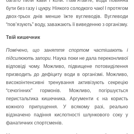
багато пили кави і коли. Пам’ятайте, вода повинна
бути без газу і цукру. Ніякого солодкого чаю! І протягом
двох-трьох днів менше їжте вуглеводів. Вуглеводи
“пов’язують” воду, заважають її виведенню з організму.
Твій кишечник
Помічено, що заняття спортом частішають і
підсилюють запори.
Наука поки не дала переконливої
відповіді чому. Можливо, підвищене потовиділення
призводить до дефіциту води в організмі. Можливо,
високоінтенсивні тренування активізують секрецію
“сечогінних” гормонів. Можливо, погіршується
перистальтика кишечника. Аргументи є на користь
кожного припущення. У всякому разі, реально
відзначено падіння кислотності шлункового соку у
фанатичних спортсменів.