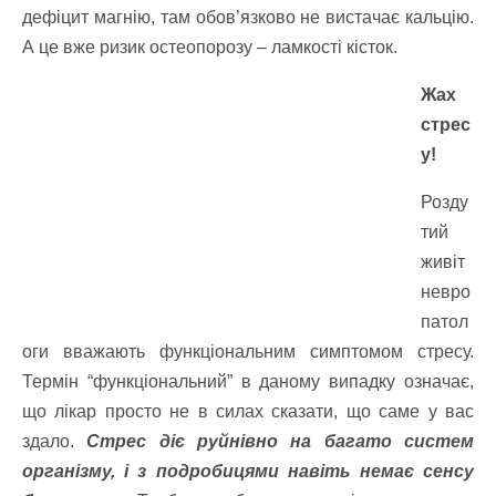
дефіцит магнію, там обов’язково не вистачає кальцію.
А це вже ризик остеопорозу – ламкості кісток.
Жах
стрес
у!
Розду
тий
живіт
невро
патол
оги вважають функціональним симптомом стресу.
Термін “функціональний” в даному випадку означає,
що лікар просто не в силах сказати, що саме у вас
здало.
Стрес діє руйнівно на багато систем
організму, і з подробицями навіть немає сенсу