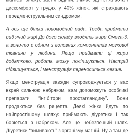
дискомфорт у грудях у 40% жінок, які страждають
передменструальним синдромом.
А ось ще більш новомодний рада. Треба приймати
риб’ячий жир! До його складу входять жири Омега-3,
а вони-то є одним з головних компонентів мозкової
тканини у людини. Якщо приймати ці жири
додатково, робота мозку поліпшується. Настрій
підвищується, і менструація переноситься легше.
Якщо менструація завжди супроводжується у вас
вкрай сильною набряком, вам допоможуть особливі
препарати “інгібітори простагландину”. Вони
продаються без рецепта. Деякі жінки йдуть по
найпростішому шляху: приймають діуретики і так
борються з набряком. Але це небезпечний шлях.
Діуретики “вимивають” з організму магній. Ну а там де