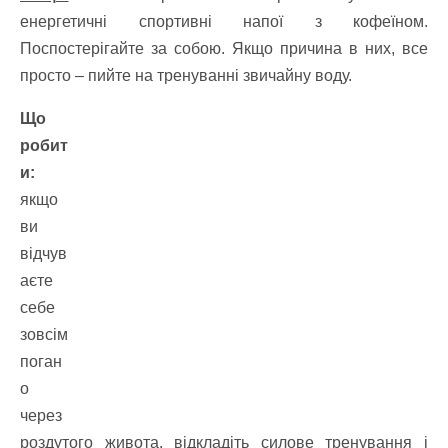
енергетичні спортивні напої з кофеїном.
Поспостерігайте за собою. Якщо причина в них, все
просто – пийте на тренуванні звичайну воду.
Що
робит
и:
якщо
ви
відчув
аєте
себе
зовсім
поган
о
через
роздутого живота, відкладіть силове тренування і