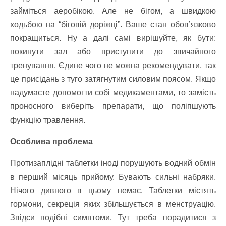
займіться аеробікою. Але не бігом, а швидкою
ходьбою на “біговій доріжці”. Ваше стан обов’язково
покращиться. Ну а далі самі вирішуйте, як бути:
покинути зал або приступити до звичайного
тренування. Єдине чого не можна рекомендувати, так
це присідань з туго затягнутим силовим поясом. Якщо
надумаєте допомогти собі медикаментами, то замість
проносного виберіть препарати, що поліпшують
функцію травлення.
Особлива проблема
Протизаплідні таблетки іноді порушують водний обмін
в перший місяць прийому. Бувають сильні набряки.
Нічого дивного в цьому немає. Таблетки містять
гормони, секреція яких збільшується в менструацію.
Звідси подібні симптоми. Тут треба порадитися з