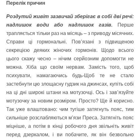
Перелік причин
Роздутий живіт зазвичай зберігає в собі дві речі:
надлишок води або надлишок газів.
Перше
трапляється тільки раз на місяць – з приводу місячних.
Справи ці гормональні. Пов’язані з підвищеною
секрецією деяких жіночих гормонів. Щодо всього
цього скажу чесно – нічим серйозним допомогти не
можна. Хіба що своїм нервам. Замість того, щоб
психувати, намагаючись будь-Щоб те не стало
застебнути цю злощасну гудзик на джинсах, купіть собі
на ці дні широкі штани на мотузочці. Ось і зав’язуйте
мотузочку за новим розміром. Просто? Ще й корисно.
Так уже влаштовано: чим тугіше затягнуть пояс, тим
сильніше розслабляються м’язи Преса. Затягніть пояс
міцніше, а потім в кінці робочого дня звільніть живіт
перед дзеркалом, і ви побачите, як він безвольно