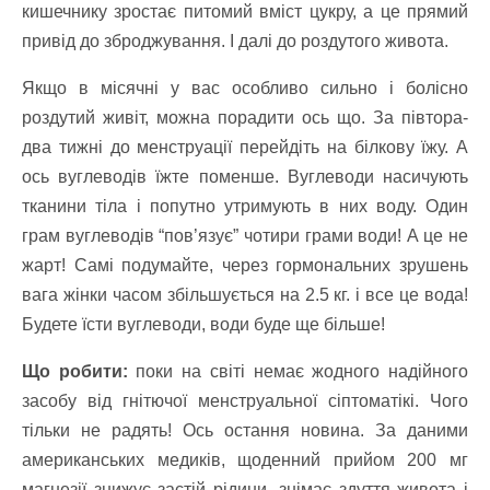
кишечнику зростає питомий вміст цукру, а це прямий
привід до зброджування. І далі до роздутого живота.
Якщо в місячні у вас особливо сильно і болісно
роздутий живіт, можна порадити ось що. За півтора-
два тижні до менструації перейдіть на білкову їжу. А
ось вуглеводів їжте поменше. Вуглеводи насичують
тканини тіла і попутно утримують в них воду. Один
грам вуглеводів “пов’язує” чотири грами води! А це не
жарт! Самі подумайте, через гормональних зрушень
вага жінки часом збільшується на 2.5 кг. і все це вода!
Будете їсти вуглеводи, води буде ще більше!
Що робити:
поки на світі немає жодного надійного
засобу від гнітючої менструальної сіптоматікі. Чого
тільки не радять! Ось остання новина. За даними
американських медиків, щоденний прийом 200 мг
магнезії знижує застій рідини, знімає здуття живота і