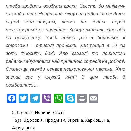
треба зробити особливі кроки. Звести до мінімуму
схожий вплив. Наприклад, якщо на роботі ви сидите
перед комп’ютером, вдома не сидіть перед
телевізором і не читайте. Краще сходити кіно або
на прогулянку. Засіб номер раз в боротьбі зі
стресами – тривалі пробіжки. Дистанція в 10 км
геть “зносить дах”. Але взагалі то психологи
радять задуматися над причиною стресів на роботі.
Стрес-це завжди ознака психологічної пастки. Хто
загнав вас у глухий кут? З цим треба б
розібратися…
F
T
T
Vi
W
S
Pr
E
ac
w
el
b
h
k
in
m
Categories:
Новини
,
Статті
e
itt
e
er
at
y
t
ai
Tags:
Здоров'я
,
Продукти
,
Україна
,
Харківщина
,
b
er
gr
s
p
l
Харчування