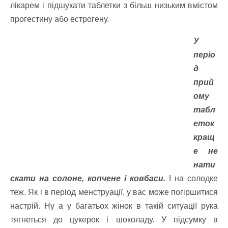
лікарем і підшукати таблетки з більш низьким вмістом
прогестину або естрогену.
У
періо
д
прий
ому
табл
еток
кращ
е не
нати
скати на солоне, копчене і ковбаси.
І на солодке
теж. Як і в період менструації, у вас може погіршитися
настрій. Ну а у багатьох жінок в такій ситуації рука
тягнеться до цукерок і шоколаду. У підсумку в