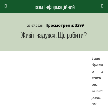
Ізюм Інформаційний
Просмотрели: 3299
29.07.2026
Живіт надувся. Що робити?
Таке
бувал
о з
кожн
ою:
живіт
рапт
ом