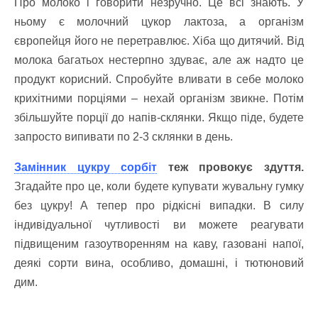
Про молоко і говорити незручно. Це всі знають. У
ньому є молочний цукор лактоза, а організм
європейця його не перетравлює. Хіба що дитячий. Від
молока багатьох нестерпно здуває, але аж надто це
продукт корисний. Спробуйте вливати в себе молоко
крихітними порціями – нехай організм звикне. Потім
збільшуйте порції до напів-склянки. Якщо піде, будете
запросто випивати по 2-3 склянки в день.
Замінник цукру сорбіт
теж провокує здуття.
Згадайте про це, коли будете купувати жувальну гумку
без цукру! А тепер про рідкісні випадки. В силу
індивідуальної чутливості ви можете реагувати
підвищеним газоутворенням на каву, газовані напої,
деякі сорти вина, особливо, домашні, і тютюновий
дим.