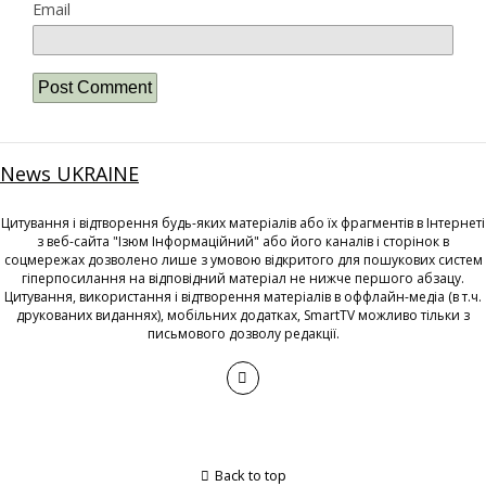
Email
News UKRAINE
Цитування і відтворення будь-яких матеріалів або їх фрагментів в Інтернеті
з веб-сайта "Ізюм Інформаційний" або його каналів і сторінок в
соцмережах дозволено лише з умовою відкритого для пошукових систем
гіперпосилання на відповідний матеріал не нижче першого абзацу.
Цитування, використання і відтворення матеріалів в оффлайн-медіа (в т.ч.
друкованих виданнях), мобільних додатках, SmartTV можливо тільки з
письмового дозволу редакції.
Back to top