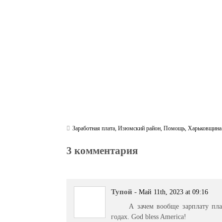
ok
r
a
A
m
pp
Заработная плата
,
Изюмский район
,
Помощь
,
Харьковщина
3 комментария
Тупой
-
Май 11th, 2023 at 09:16
А зачем вообще зарплату пла
годах. God bless America!