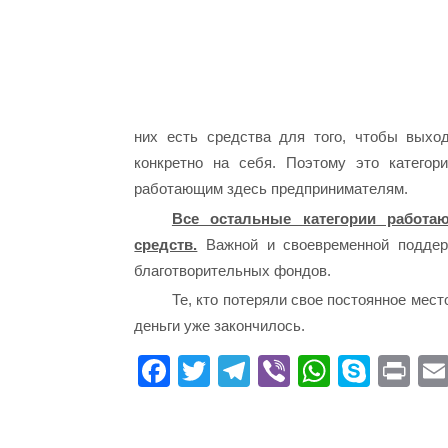
них есть средства для того, чтобы выхо
конкретно на себя. Поэтому это категор
работающим здесь предпринимателям.
Все остальные категории работа
средств.
Важной и своевременной поддер
благотворительных фондов.
Те, кто потеряли свое постоянное мест
деньги уже закончилось.
Fa
T
Te
Vi
W
S
Pr
ce
wi
le
be
ha
ky
in
bo
tte
gr
r
ts
pe
t