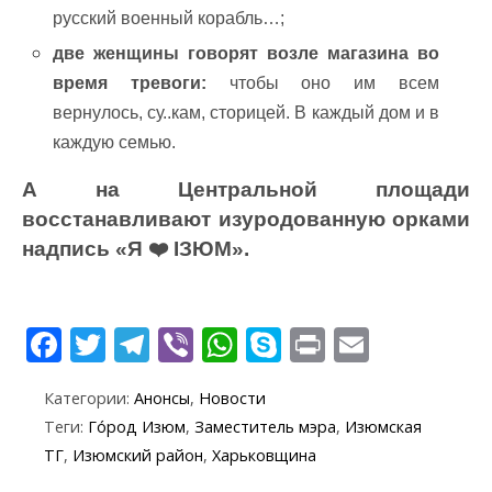
русский военный корабль…;
две женщины говорят возле магазина во
время тревоги:
чтобы оно им всем
вернулось, су..кам, сторицей. В каждый дом и в
каждую семью.
А на Центральной площади
восстанавливают изуродованную орками
надпись «Я ❤️ ІЗЮМ».
F
T
T
Vi
W
S
Pr
E
ac
w
el
b
h
k
in
m
Категории:
Анонсы
,
Новости
e
itt
e
er
at
y
t
ai
Теги:
Го́род Изюм
,
Заместитель мэра
,
Изюмская
b
er
gr
s
p
l
ТГ
,
Изюмский район
,
Харьковщина
o
a
A
e