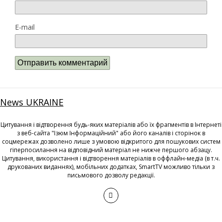
E-mail
News UKRAINE
Цитування і відтворення будь-яких матеріалів або їх фрагментів в Інтернеті
з веб-сайта "Ізюм Інформаційний" або його каналів і сторінок в
соцмережах дозволено лише з умовою відкритого для пошукових систем
гіперпосилання на відповідний матеріал не нижче першого абзацу.
Цитування, використання і відтворення матеріалів в оффлайн-медіа (в т.ч.
друкованих виданнях), мобільних додатках, SmartTV можливо тільки з
письмового дозволу редакції.