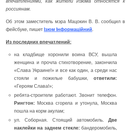
впечатлениями, как жители Изюма относятся к
россиянам.
Об этом заместитель мэра Мацокин В. В. сообщил в
фейсбуке, пишет
Ізюм Інформаційний
.
Из последних впечатлений:
на кладбище хоронили воина ВСУ, вышла
женщина и прочла стихотворение, закончила
«Слава Украине!» и все как один, а среди нас
стояли и пожилые бабушки,
ответили:
«Героям Слава!»;
ребята-строители работают. Звонит телефон.
Рингтон:
Москва сгорела и утонула, Москва
пошла на корм акулам;
ул. Соборная. Стоящий автомобиль.
Две
наклейки на заднем стекле:
бандеромобиль,