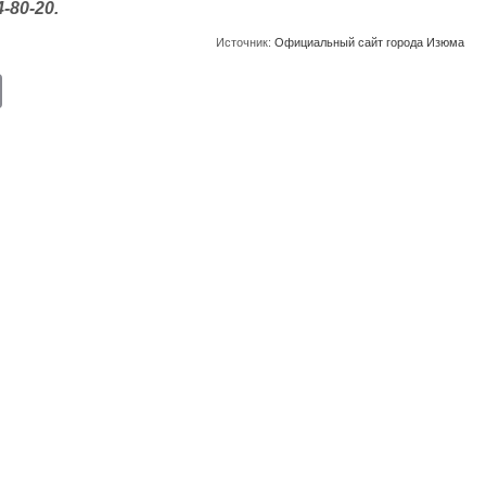
-80-20.
Источник:
Официальный сайт города Изюма
E
m
ail