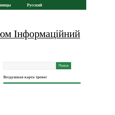
иницы
Русский
юм Інформаційний
Воздушная карта тревог