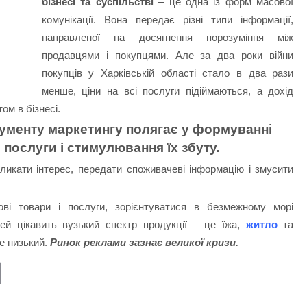
бізнесі та суспільстві
– це одна із форм масової
комунікації. Вона передає різні типи інформації,
направленої на досягнення порозуміння між
продавцями і покупцями. Але за два роки війни
покупців у Харківській області стало в два рази
менше, ціни на всі послуги підіймаються, а дохід
ом в бізнесі.
рументу маркетингу полягає у формуванні
 послуги і стимулювання їх збуту.
ликати інтерес, передати споживачеві інформацію і змусити
ві товари і послуги, зорієнтуватися в безмежному морі
ей цікавить вузький спектр продукції – це їжа,
житло
та
же низький.
Ринок реклами зазнає великої кризи.
E
m