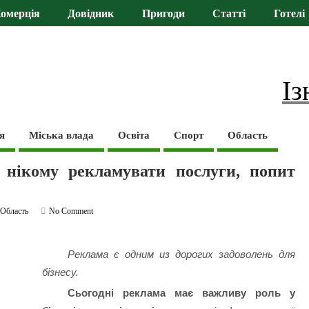
омерція
Довідник
Пригоди
Статті
Готелі
Із
я
Міська влада
Освіта
Спорт
Область
: нікому рекламувати послуги, попит
,
Область
No Comment
Реклама є одним из дорогих задоволень для
бізнесу.
Сьогодні реклама має важливу роль у