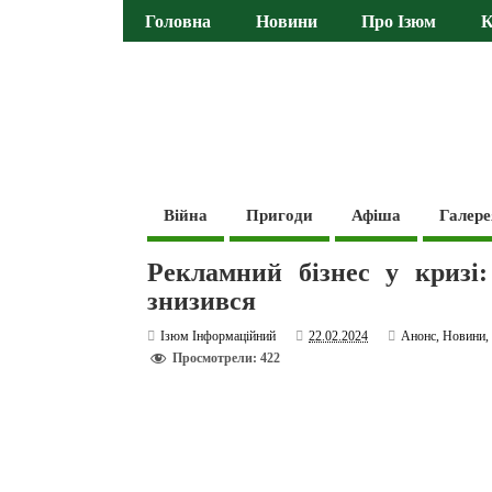
Головна
Новини
Про Ізюм
К
Війна
Пригоди
Афіша
Галере
Рекламний бізнес у кризі
знизився
Ізюм Інформаційний
22.02.2024
Анонс
,
Новини
Просмотрели: 422