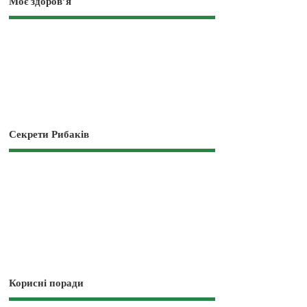
Моє здоров’я
Секрети Рибаків
Корисні поради