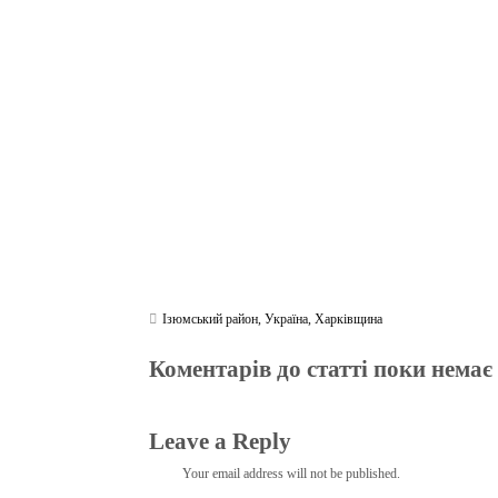
bo
tte
gr
r
ts
pe
t
ok
r
a
A
m
pp
Ізюмський район
,
Україна
,
Харківщина
Коментарів до статті поки немає
Leave a Reply
Your email address will not be published.