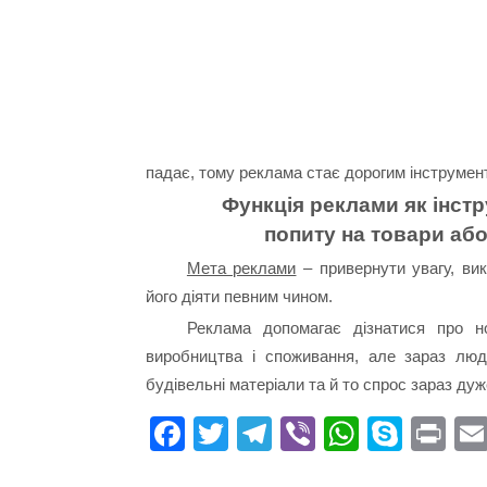
падає, тому реклама стає дорогим інструмент
Функція реклами як інст
попиту на товари або
Мета реклами
– привернути увагу, вик
його діяти певним чином.
Реклама допомагає дізнатися про но
виробництва і споживання, але зараз люд
будівельні матеріали та й то спрос зараз ду
Fa
T
Te
Vi
W
S
Pr
ce
wi
le
be
ha
ky
in