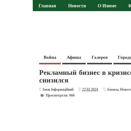
Главная
Новости
О Изюме
Война
Афиша
Галерея
Город
Рекламный бизнес в кризисе
снизился
Ізюм Інформаційний
22.02.2024
Анонсы
,
Новос
Просмотрели: 666