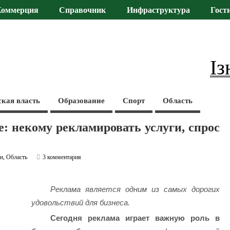
Коммерция
Справочник
Инфраструктура
Гост
Із
ская власть
Образование
Спорт
Область
: некому рекламировать услуги, спрос
ти
,
Область
3 комментария
Реклама является одним из самых дорогих
удовольствий для бизнеса.
Сегодня реклама играет важную роль в