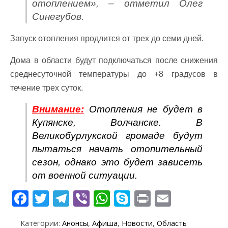
отоплением», – отметил Олег
Синегубов.
Запуск отопления продлится от трех до семи дней.
Дома в области будут подключаться после снижения
среднесуточной температуры до +8 градусов в
течение трех суток.
Внимание:
Отопления не будет в
Купянске, Волчанске. В
Великобурлукской громаде будут
пытаться начать отопительный
сезон, однако это будет зависеть
от военной ситуации.
F
T
T
Vi
W
S
Pr
E
ac
w
el
b
h
k
in
m
Категории:
Анонсы
,
Афиша
,
Новости
,
Область