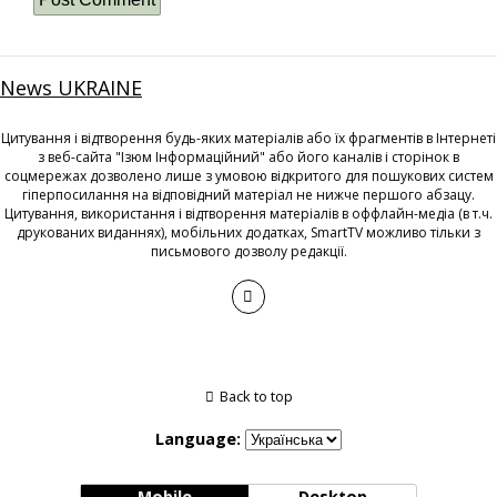
News UKRAINE
Цитування і відтворення будь-яких матеріалів або їх фрагментів в Інтернеті
з веб-сайта "Ізюм Інформаційний" або його каналів і сторінок в
соцмережах дозволено лише з умовою відкритого для пошукових систем
гіперпосилання на відповідний матеріал не нижче першого абзацу.
Цитування, використання і відтворення матеріалів в оффлайн-медіа (в т.ч.
друкованих виданнях), мобільних додатках, SmartTV можливо тільки з
письмового дозволу редакції.
Back to top
Language:
Mobile
Desktop