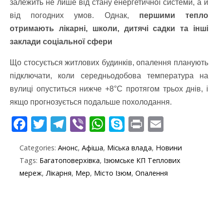
залежить не лише від стану енергетичної системи, а й
від погодних умов. Однак,
першими тепло
отримають лікарні, школи, дитячі садки та інші
заклади соціальної сфери
Що стосується житлових будинків, опалення планують
підключати, коли середньодобова температура на
вулиці опуститься нижче +8°C протягом трьох днів, і
якщо прогнозується подальше похолодання.
F
T
T
Vi
W
S
Pr
E
ac
w
el
b
h
k
in
m
Categories:
Анонс
,
Афіша
,
Міська влада
,
Новини
e
itt
e
er
at
y
t
ai
Tags:
Багатоповерхівка
,
Ізюмське КП Теплових
b
er
gr
s
p
l
мереж
,
Лікарня
,
Мер
,
Місто Ізюм
,
Опалення
o
a
A
e
o
m
p
k
p