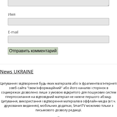
Имя
E-mail
News UKRAINE
Цитування і відтворення будь-яких матеріалів або їх фрагментів в Інтернеті
з веб-сайта "Ізюм Інформаційний" або його каналів і сторінок в
соцмережах дозволено лише з умовою відкритого для пошукових систем
гіперпосилання на відповідний матеріал не нижче першого абзацу.
Цитування, використання і відтворення матеріалів в оффлайн-медіа (в т.ч.
друкованих виданнях), мобільних додатках, SmartTV можливо тільки з
письмового дозволу редакції.