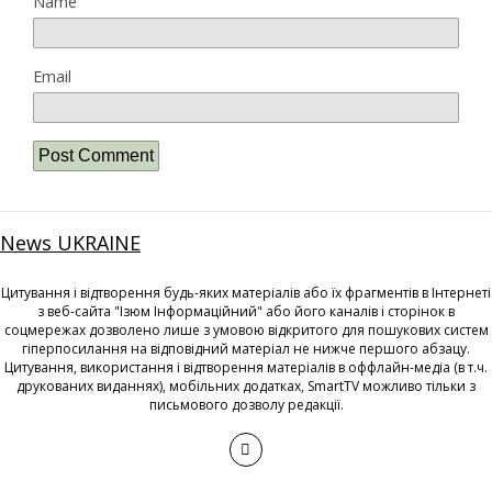
Name
Email
News UKRAINE
Цитування і відтворення будь-яких матеріалів або їх фрагментів в Інтернеті
з веб-сайта "Ізюм Інформаційний" або його каналів і сторінок в
соцмережах дозволено лише з умовою відкритого для пошукових систем
гіперпосилання на відповідний матеріал не нижче першого абзацу.
Цитування, використання і відтворення матеріалів в оффлайн-медіа (в т.ч.
друкованих виданнях), мобільних додатках, SmartTV можливо тільки з
письмового дозволу редакції.