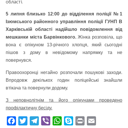
області.
5 липня близько 12:00 до відділення поліції №1
Ізюмського районного управління поліції ГУНП В
Харківській області надійшло повідомлення від
мешканки міста Барвінкового.
Жінка розповіла, що
вона є опікуном 13-річного хлопця, який сьогодні
пішов з дому в невідомому напрямку та не
повернувся.
Правоохоронці негайно розпочали пошукові заходи.
Впродовж декількох годин поліцейські знайшли
втікача та повернули додому.
З неповнолітнім та його опікунами проведено
профілактичну бесіду.
F
T
T
Vi
W
S
Pr
E