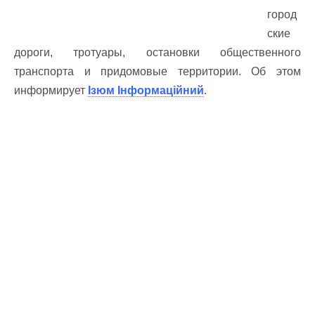
город
ские
дороги, тротуары, остановки общественного
транспорта и придомовые территории. Об этом
информирует
Ізюм Інформаційний
.