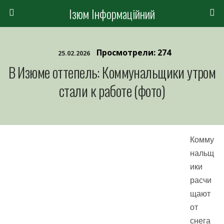
Ізюм Інформаційний
Просмотрели: 274
25.02.2026
В Изюме оттепель: Коммунальщики утром
стали к работе (фото)
Комму
нальщ
ики
расчи
щают
от
снега