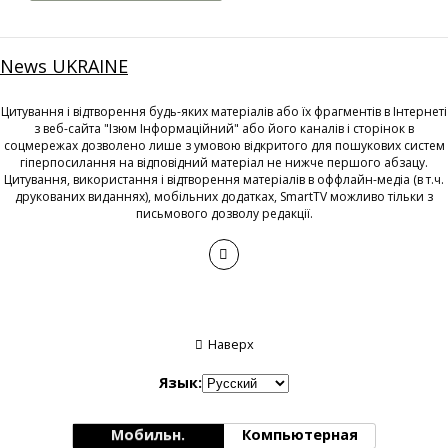
News UKRAINE
Цитування і відтворення будь-яких матеріалів або їх фрагментів в Інтернеті
з веб-сайта "Ізюм Інформаційний" або його каналів і сторінок в
соцмережах дозволено лише з умовою відкритого для пошукових систем
гіперпосилання на відповідний матеріал не нижче першого абзацу.
Цитування, використання і відтворення матеріалів в оффлайн-медіа (в т.ч.
друкованих виданнях), мобільних додатках, SmartTV можливо тільки з
письмового дозволу редакції.
Наверх
Язык:
Мобильн.
Компьютерная