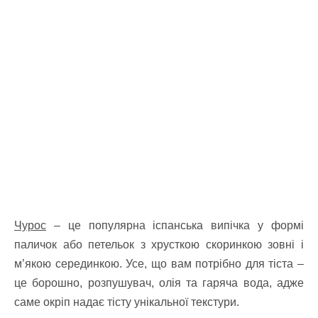
Чурос
– це популярна іспанська випічка у формі
паличок або петельок з хрусткою скоринкою зовні і
м’якою серединкою. Усе, що вам потрібно для тіста –
це борошно, розпушувач, олія та гаряча вода, адже
саме окріп надає тісту унікальної текстури.