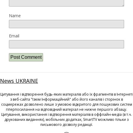
Name
Email
News UKRAINE
Цитування і відтворення будь-яких матеріалів або їх фрагментів в Інтернеті
з веб-сайта "Ізюм Інформаційний" або його каналів і сторінок в
соцмережах дозволено лише з умовою відкритого для пошукових систем
гіперпосилання на відповідний матеріал не нижче першого абзацу.
Цитування, використання і відтворення матеріалів в оффлайн-медіа (в т.ч.
друкованих виданнях), мобільних додатках, SmartTV можливо тільки з
письмового дозволу редакції.