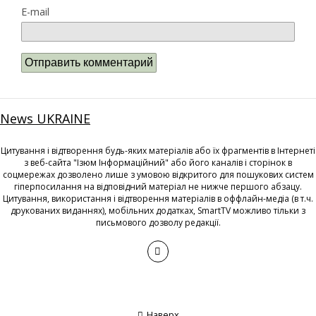
E-mail
News UKRAINE
Цитування і відтворення будь-яких матеріалів або їх фрагментів в Інтернеті
з веб-сайта "Ізюм Інформаційний" або його каналів і сторінок в
соцмережах дозволено лише з умовою відкритого для пошукових систем
гіперпосилання на відповідний матеріал не нижче першого абзацу.
Цитування, використання і відтворення матеріалів в оффлайн-медіа (в т.ч.
друкованих виданнях), мобільних додатках, SmartTV можливо тільки з
письмового дозволу редакції.
Наверх