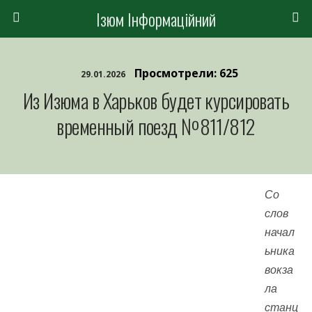
Ізюм Інформаційний
Просмотрели: 625
29.01.2026
Из Изюма в Харьков будет курсировать
временный поезд №811/812
Со
слов
начал
ьника
вокза
ла
станц