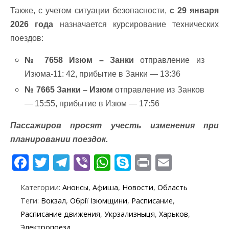
Также, с учетом ситуации безопасности,
с 29 января
2026 года
назначается курсирование технических
поездов:
№ 7658 Изюм – Занки
отправление из
Изюма-11: 42, прибытие в Занки — 13:36
№ 7665 Занки – Изюм
отправление из Занков
— 15:55, прибытие в Изюм — 17:56
Пассажиров просят учесть изменения при
планировании поездок.
F
T
T
Vi
W
S
Pr
E
ac
w
el
b
h
k
in
m
Категории:
Анонсы
,
Афиша
,
Новости
,
Область
e
itt
e
er
at
y
t
ai
Теги:
Вокзал
,
Обрії Ізюмщини
,
Расписание
,
b
er
gr
s
p
l
Расписание движения
,
Укрзализныця
,
Харьков
,
o
a
A
e
Электропоезд