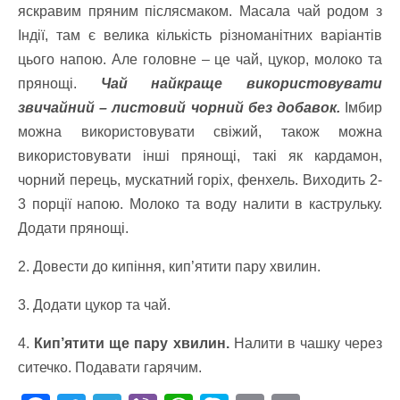
яскравим пряним післясмаком. Масала чай родом з
Індії, там є велика кількість різноманітних варіантів
цього напою. Але головне – це чай, цукор, молоко та
прянощі.
Чай найкраще використовувати
звичайний – листовий чорний без добавок.
Імбир
можна використовувати свіжий, також можна
використовувати інші прянощі, такі як кардамон,
чорний перець, мускатний горіх, фенхель. Виходить 2-
3 порції напою. Молоко та воду налити в каструльку.
Додати прянощі.
2. Довести до кипіння, кип’ятити пару хвилин.
3. Додати цукор та чай.
4.
Кип’ятити ще пару хвилин.
Налити в чашку через
ситечко. Подавати гарячим.