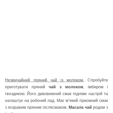
Незвичайний пряний чай із молоком.
Спробуйте
приготувати пряний
чай з молоком
, імбиром і
гвоздикою. Його дивовижний смак підніме настрій та
налаштує на робочий лад. Має м’який приємний смак
з яскравим пряним післясмаком.
Масала чай
родом з