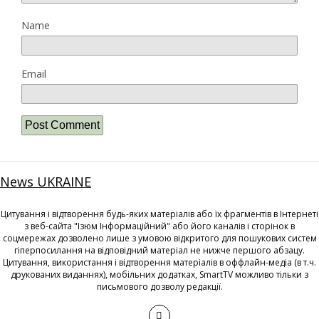
Name
Email
News UKRAINE
Цитування і відтворення будь-яких матеріалів або їх фрагментів в Інтернеті
з веб-сайта "Ізюм Інформаційний" або його каналів і сторінок в
соцмережах дозволено лише з умовою відкритого для пошукових систем
гіперпосилання на відповідний матеріал не нижче першого абзацу.
Цитування, використання і відтворення матеріалів в оффлайн-медіа (в т.ч.
друкованих виданнях), мобільних додатках, SmartTV можливо тільки з
письмового дозволу редакції.