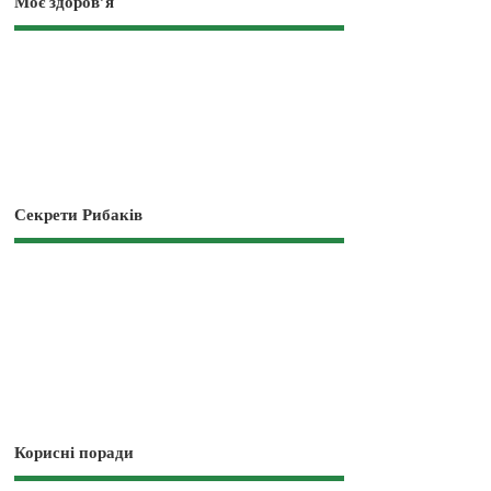
Моє здоров’я
Секрети Рибаків
Корисні поради