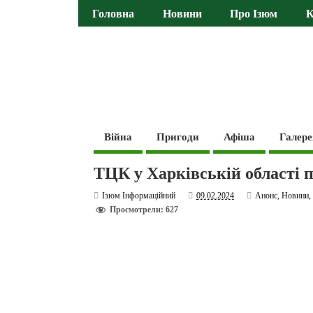
Головна
Новини
Про Ізюм
К
Війна
Пригоди
Афіша
Галере
ТЦК у Харківській області 
Ізюм Інформаційний
09.02.2024
Анонс
,
Новини
Просмотрели: 627