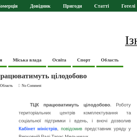
омерція
Довідник
Пригоди
Статті
Готелі
Із
я
Міська влада
Освіта
Спорт
Область
працюватимуть цілодобово
,
Область
No Comment
ТЦК працюватимуть цілодобово
. Роботу
територіальних центрів комплектування та
соціальної підтримки і вдень, і вночі дозволив
Кабінет міністрів
,
повідомив
представник уряду у
Верховній Раді Тарас Мельничук.