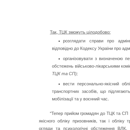
Так, ТЦК зможуть цілодобово:
розглядати справи про адмінп
відповідно до Кодексу України про ад
організовувати з визначеною пе
обстежень військово-лікарськими ком
ТЦК та СП);
вести персонально-якісний облі
транспортних засобів, що підлягаю
мобілізації та у воєнний час.
“Тепер прийом громадян до ТЦК та СП 
якісного обліку призовників, так і обліку
огляди та психологічні обстеження ВЛК.