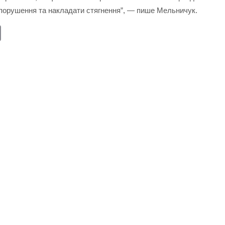
опорушення та накладати стягнення”, — пише Мельничук.
E
m
ail