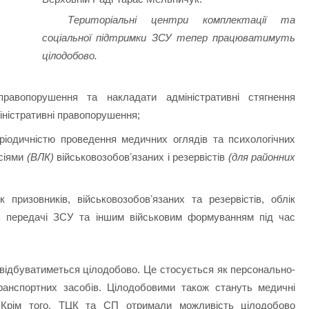
Територіальні центри комплектації та
соціальної підтримки ЗСУ тепер працюватимуть
цілодобово.
равопорушення та накладати адміністративні стягнення
міністративні правопорушення;
ріодичністю проведення медичних оглядів та психологічних
ісіями
(ВЛК)
військовозобовʼязаних і резервістів
(для районних
к призовників, військовозобовʼязаних та резервістів, облік
ть передачі ЗСУ та іншим військовим формуванням під час
відбуватиметься цілодобово. Це стосується як персонально-
 транспортних засобів. Цілодобовими також стануть медичні
 Крім того, ТЦК та СП отримали можливість цілодобово