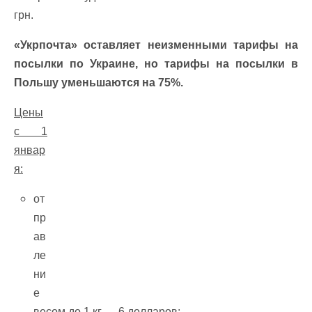
грн.
«Укрпочта» оставляет неизменными тарифы на
посылки по Украине, но тарифы на посылки в
Польшу уменьшаются на 75%.
Цены
с 1
январ
я:
от
пр
ав
ле
ни
е
весом до 1 кг — 6 долларов;