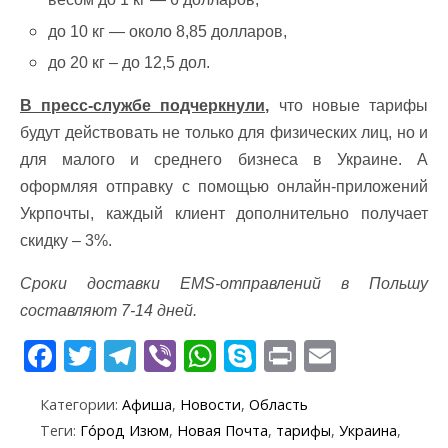
до 10 кг — около 8,85 долларов,
до 20 кг – до 12,5 дол.
В пресс-службе подчеркнули,
что новые тарифы
будут действовать не только для физических лиц, но и
для малого и среднего бизнеса в Украине. А
оформляя отправку с помощью онлайн-приложений
Укрпочты, каждый клиент дополнительно получает
скидку – 3%.
Сроки доставки EMS-отправлений в Польшу
составляют 7-14 дней.
F
T
T
Vi
W
S
Pr
E
ac
w
el
b
h
k
in
m
Категории:
Афиша
,
Новости
,
Область
e
itt
e
er
at
y
t
ai
Теги:
Го́род Изюм
,
Новая Почта
,
тарифы
,
Украина
,