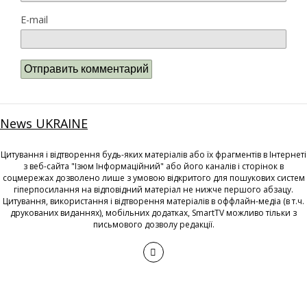
E-mail
News UKRAINE
Цитування і відтворення будь-яких матеріалів або їх фрагментів в Інтернеті
з веб-сайта "Ізюм Інформаційний" або його каналів і сторінок в
соцмережах дозволено лише з умовою відкритого для пошукових систем
гіперпосилання на відповідний матеріал не нижче першого абзацу.
Цитування, використання і відтворення матеріалів в оффлайн-медіа (в т.ч.
друкованих виданнях), мобільних додатках, SmartTV можливо тільки з
письмового дозволу редакції.