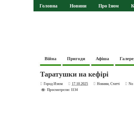
Головна
Новини
Про Ізюм
К
Війна
Пригоди
Афіша
Галере
Таратушки на кефірі
Город Изюм
17.10.2025
Новини
,
Статті
No
Просмотрели: 1134