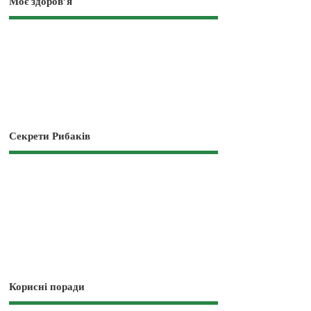
Моє здоров’я
Секрети Рибаків
Корисні поради