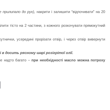
е прилипало до рук),
накрити і залишити “відпочивати” на 20
ілити тісто на 2 частини, з кожного розкочувати прямокутний
утнички, усередині прорізати отвір, і через отвір вивернути
 в досить рясному шарі розігрітої олії.
не надто багато –
при необхідності масло можна потроху
E
m
ail