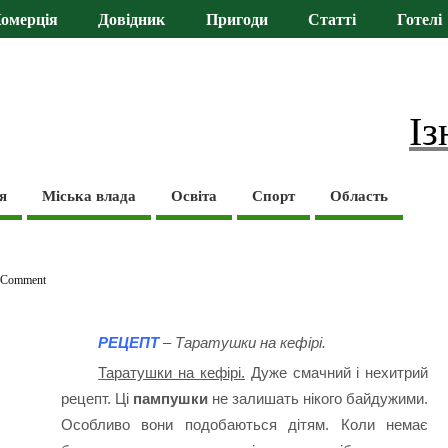
омерція
Довідник
Пригоди
Статті
Готелі
Із
я
Міська влада
Освіта
Спорт
Область
 Comment
РЕЦЕПТ
– Таратушки на кефірі.
Таратушки на кефірі.
Дуже смачний і нехитрий
рецепт. Ці
пампушки
не залишать нікого байдужими.
Особливо вони подобаються дітям. Коли немає