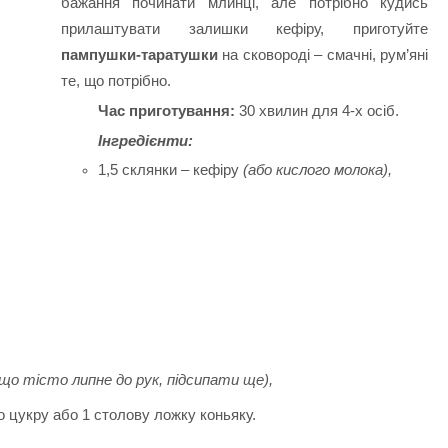
бажання починати млинці, але потрібно кудись
прилаштувати залишки кефіру, приготуйте
пампушки-таратушки
на сковороді – смачні, рум’яні
те, що потрібно.
Час приготування:
30 хвилин для 4-х осіб.
Інгредієнти:
1,5 склянки – кефіру
(або кислого молока),
кщо тісто липне до рук, підсипати ще),
о цукру або 1 столову ложку коньяку.