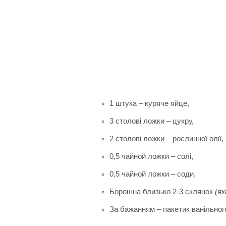
1 штука – куряче яйце,
3 столові ложки – цукру,
2 столові ложки – рослинної олії,
0,5 чайной ложки – солі,
0,5 чайной ложки – соди,
Борошна близько 2-3 склянок
(я
За бажанням – пакетик ванільног