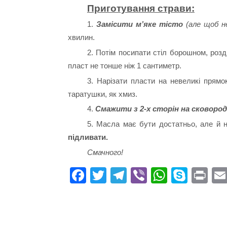
Приготування страви:
1.
Замісити м’яке тісто
(але щоб н
хвилин.
2. Потім посипати стіл борошном, розд
пласт не тонше ніж 1 сантиметр.
3. Нарізати пласти на невеликі прямок
таратушки, як хмиз.
4.
Смажити з 2-х сторін на сковороді
5. Масла має бути достатньо, але й 
підливати.
Смачного!
Fa
T
Te
Vi
W
S
Pr
ce
wi
le
be
ha
ky
in
bo
tte
gr
r
ts
pe
t
ok
r
a
A