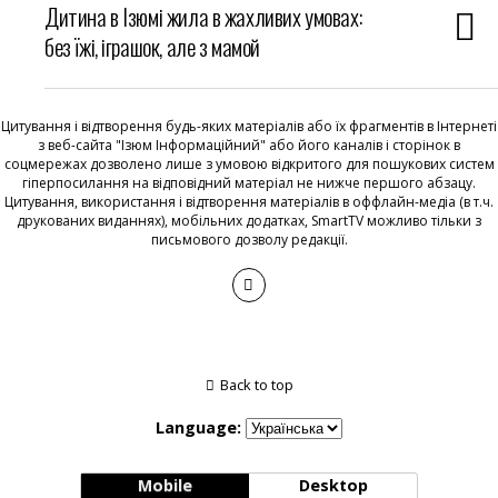
Дитина в Ізюмі жила в жахливих умовах:
без їжі, іграшок, але з мамой
Цитування і відтворення будь-яких матеріалів або їх фрагментів в Інтернеті
з веб-сайта "Ізюм Інформаційний" або його каналів і сторінок в
соцмережах дозволено лише з умовою відкритого для пошукових систем
гіперпосилання на відповідний матеріал не нижче першого абзацу.
Цитування, використання і відтворення матеріалів в оффлайн-медіа (в т.ч.
друкованих виданнях), мобільних додатках, SmartTV можливо тільки з
письмового дозволу редакції.
Back to top
Language:
Mobile
Desktop