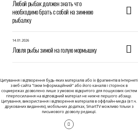
Любой рыбак должен знать что
необходимо брать с собой на зимнюю
рыбалку
14.01.2026
Ловля рыбы зимой на голую мормышку
Цитування і відтворення будь-яких матеріалів або їх фрагментів в Інтернеті
з веб-сайта "Ізюм Інформаційний" або його каналів і сторінок в
соцмережах дозволено лише з умовою відкритого для пошукових систем
гіперпосилання на відповідний матеріал не нижче першого абзацу.
Цитування, використання і відтворення матеріалів в оффлайн-медіа (в т.ч.
друкованих виданнях), мобільних додатках, SmartTV можливо тільки з
письмового дозволу редакції.