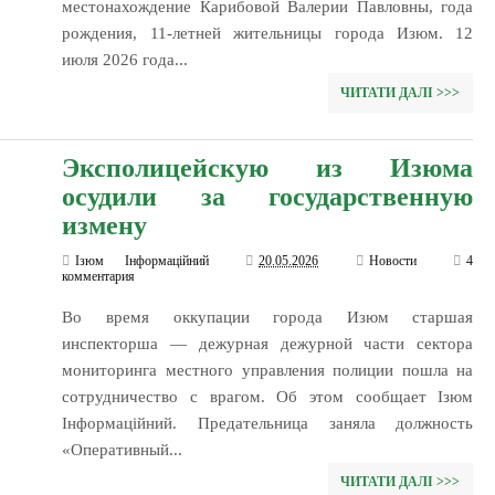
местонахождение Карибовой Валерии Павловны, года
рождения, 11-летней жительницы города Изюм. 12
июля 2026 года...
ЧИТАТИ ДАЛІ >>>
Эксполицейскую из Изюма
осудили за государственную
измену
Ізюм Інформаційний
20.05.2026
Новости
4
комментария
Во время оккупации города Изюм старшая
инспекторша — дежурная дежурной части сектора
мониторинга местного управления полиции пошла на
сотрудничество с врагом. Об этом сообщает Ізюм
Інформаційний. Предательница заняла должность
«Оперативный...
ЧИТАТИ ДАЛІ >>>