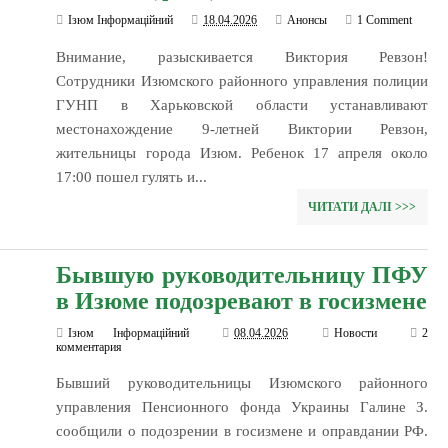
Ізюм Інформаційний
18.04.2026
Анонсы
1 Comment
Внимание, разыскивается Виктория Ревзон!
Сотрудники Изюмского районного управления полиции
ГУНП в Харьковской области устанавливают
местонахождение 9-летней Виктории Ревзон,
жительницы города Изюм. Ребенок 17 апреля около
17:00 пошел гулять и...
ЧИТАТИ ДАЛІ >>>
Бывшую руководительницу ПФУ
в Изюме подозревают в госизмене
Ізюм Інформаційний
08.04.2026
Новости
2
комментария
Бывший руководительницы Изюмского районного
управления Пенсионного фонда Украины Галине З.
сообщили о подозрении в госизмене и оправдании РФ.