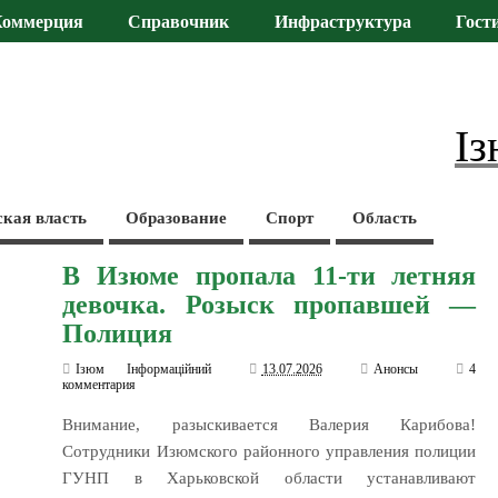
Коммерция
Справочник
Инфраструктура
Гост
Із
ская власть
Образование
Спорт
Область
В Изюме пропала 11-ти летняя
девочка. Розыск пропавшей —
Полиция
Ізюм Інформаційний
13.07.2026
Анонсы
4
комментария
Внимание, разыскивается Валерия Карибова!
Сотрудники Изюмского районного управления полиции
ГУНП в Харьковской области устанавливают