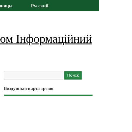
иницы
Русский
юм Інформаційний
Воздушная карта тревог