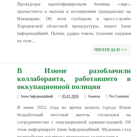
Прокуроры идентифицировали боевика «лнр»,
причастного к пыткам и похищениям гражданских на
Изюмщине. Об этом сообщили в пресс-службе
Харьковской областной прокуратуры, пишет Ізюм
Інформаційний. Пытки, удары током, тушение окурков
на теле...
ЧИТАТИ ДАЛІ >>>
В Изюме разоблачили
коллаборанта, работавшего в
оккупационной полиции
Ізюм Інформаційний
05.01.2026
Анонсы
No Comment
В июне 2022 года во время захвата города Изюм
безработный местный житель согласился на
сотрудничество с оккупационной администрацией. Об
этом информирует Ізюм Інформаційний. Мужчина стал
полицейским изолятора временного содержания в...