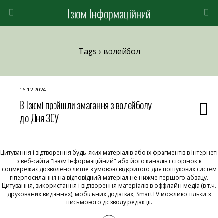
Ізюм Інформаційний
Tags › волейбол
16.12.2024
В Ізюмі пройшли змагання з волейболу
до Дня ЗСУ
Цитування і відтворення будь-яких матеріалів або їх фрагментів в Інтернеті
з веб-сайта "Ізюм Інформаційний" або його каналів і сторінок в
соцмережах дозволено лише з умовою відкритого для пошукових систем
гіперпосилання на відповідний матеріал не нижче першого абзацу.
Цитування, використання і відтворення матеріалів в оффлайн-медіа (в т.ч.
друкованих виданнях), мобільних додатках, SmartTV можливо тільки з
письмового дозволу редакції.