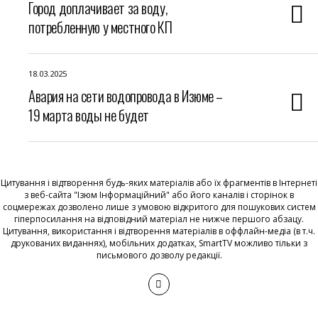
Город доплачивает за воду,
потребленную у местного КП
18.03.2025
Авария на сети водопровода в Изюме –
19 марта воды не будет
Цитування і відтворення будь-яких матеріалів або їх фрагментів в Інтернеті
з веб-сайта "Ізюм Інформаційний" або його каналів і сторінок в
соцмережах дозволено лише з умовою відкритого для пошукових систем
гіперпосилання на відповідний матеріал не нижче першого абзацу.
Цитування, використання і відтворення матеріалів в оффлайн-медіа (в т.ч.
друкованих виданнях), мобільних додатках, SmartTV можливо тільки з
письмового дозволу редакції.