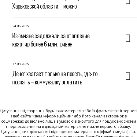
Харьковской области – можно
24.06.2025
Изюмчане задолжали за отопление
квартир более 6 млн. гривен
17.03.2025
Денег хватает только на поесть, где-то
поспать – коммуналку оплатить
Цитування і відтворення будь-яких матеріалів або їх фрагментів в Інтернеті
з веб-сайта "Ізюм Інформаційний" або його каналів і сторінок в
соцмережах дозволено лише з умовою відкритого для пошукових систем
гіперпосилання на відповідний матеріал не нижче першого абзацу.
Цитування, використання і відтворення матеріалів в оффлайн-медіа (в т.ч.
друкованих виданнях), мобільних додатках, SmartTV можливо тільки з