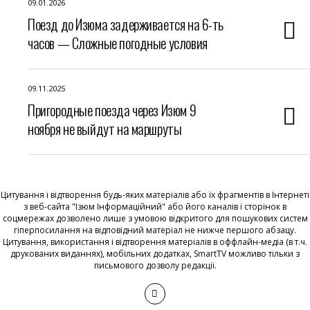
09.01.2026
Поезд до Изюма задерживается на 6-ть
часов — Сложные погодные условия
09.11.2025
Пригородные поезда через Изюм 9
ноября не выйдут на маршруты
Цитування і відтворення будь-яких матеріалів або їх фрагментів в Інтернеті
з веб-сайта "Ізюм Інформаційний" або його каналів і сторінок в
соцмережах дозволено лише з умовою відкритого для пошукових систем
гіперпосилання на відповідний матеріал не нижче першого абзацу.
Цитування, використання і відтворення матеріалів в оффлайн-медіа (в т.ч.
друкованих виданнях), мобільних додатках, SmartTV можливо тільки з
письмового дозволу редакції.