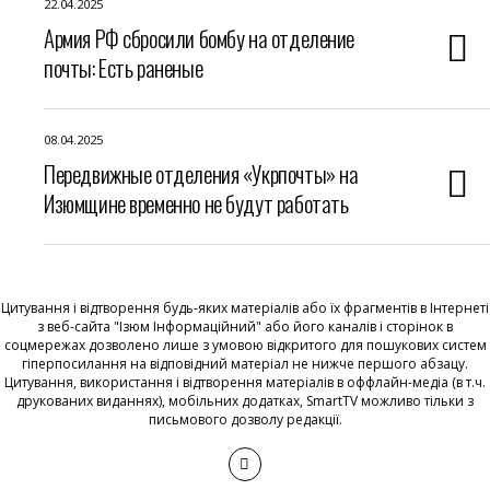
22.04.2025
Армия РФ сбросили бомбу на отделение
почты: Есть раненые
08.04.2025
Передвижные отделения «Укрпочты» на
Изюмщине временно не будут работать
Цитування і відтворення будь-яких матеріалів або їх фрагментів в Інтернеті
з веб-сайта "Ізюм Інформаційний" або його каналів і сторінок в
соцмережах дозволено лише з умовою відкритого для пошукових систем
гіперпосилання на відповідний матеріал не нижче першого абзацу.
Цитування, використання і відтворення матеріалів в оффлайн-медіа (в т.ч.
друкованих виданнях), мобільних додатках, SmartTV можливо тільки з
письмового дозволу редакції.