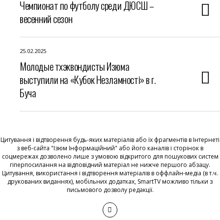
Чемпионат по футболу среди ДЮСШ –
весенний сезон
25.02.2025
Молодые тхэквондисты Изюма
выступили на «Кубок Незламності» в г.
Буча
Цитування і відтворення будь-яких матеріалів або їх фрагментів в Інтернеті
з веб-сайта "Ізюм Інформаційний" або його каналів і сторінок в
соцмережах дозволено лише з умовою відкритого для пошукових систем
гіперпосилання на відповідний матеріал не нижче першого абзацу.
Цитування, використання і відтворення матеріалів в оффлайн-медіа (в т.ч.
друкованих виданнях), мобільних додатках, SmartTV можливо тільки з
письмового дозволу редакції.