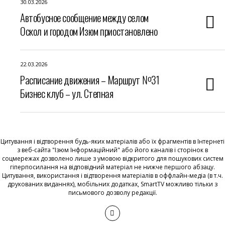
30.03.2026
Автобусное сообщение между селом
Оскол и городом Изюм приостановлено
22.03.2026
Расписание движения – Маршрут №31
Бизнес клуб – ул. Степная
Цитування і відтворення будь-яких матеріалів або їх фрагментів в Інтернеті
з веб-сайта "Ізюм Інформаційний" або його каналів і сторінок в
соцмережах дозволено лише з умовою відкритого для пошукових систем
гіперпосилання на відповідний матеріал не нижче першого абзацу.
Цитування, використання і відтворення матеріалів в оффлайн-медіа (в т.ч.
друкованих виданнях), мобільних додатках, SmartTV можливо тільки з
письмового дозволу редакції.