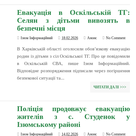
Евакуація в Оскільській ТГ:
Селян з дітьми вивозять в
безпечні місця
Ізюм Інформаційний
18.02.2026
Анонс
No Comment
В Харківській області оголосили обов’язкову евакуацію
родин із дітьми з сіл Оскільської ТГ. Про це повідомили
в Оскільській СВА, пише Ізюм Інформаційний.
Відповідне розпорядження підписали через погіршення
безпекової ситуації та...
ЧИТАТИ ДАЛІ >>>
Поліція продовжує евакуацію
жителів з с. Студенок у
Ізюмському районі
Ізюм Інформаційний
14.02.2026
Анонс
No Comment