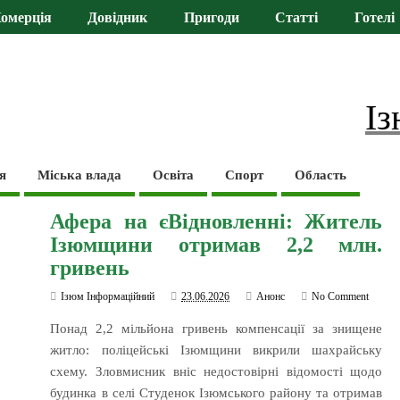
омерція
Довідник
Пригоди
Статті
Готелі
Із
я
Міська влада
Освіта
Спорт
Область
Афера на єВідновленні: Житель
Ізюмщини отримав 2,2 млн.
гривень
Ізюм Інформаційний
23.06.2026
Анонс
No Comment
Понад 2,2 мільйона гривень компенсації за знищене
житло: поліцейські Ізюмщини викрили шахрайську
схему. Зловмисник вніс недостовірні відомості щодо
будинка в селі Студенок Ізюмського району та отримав