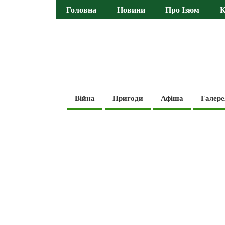
Головна
Новини
Про Ізюм
К
Війна
Пригоди
Афіша
Галере