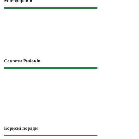
Моє здоров’я
Секрети Рибаків
Корисні поради