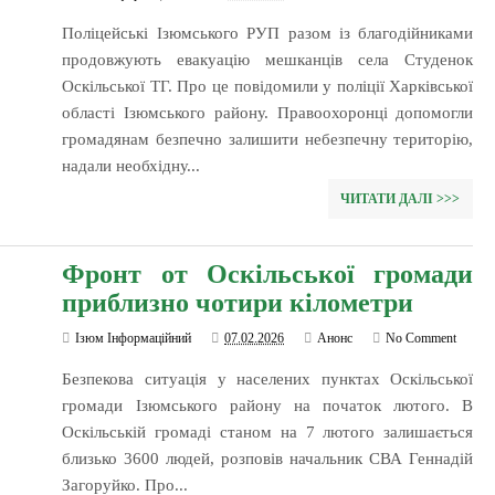
Поліцейські Ізюмського РУП разом із благодійниками
продовжують евакуацію мешканців села Студенок
Оскільської ТГ. Про це повідомили у поліції Харківської
області Ізюмського району. Правоохоронці допомогли
громадянам безпечно залишити небезпечну територію,
надали необхідну...
ЧИТАТИ ДАЛІ >>>
Фронт от Оскільської громади
приблизно чотири кілометри
Ізюм Інформаційний
07.02.2026
Анонс
No Comment
Безпекова ситуація у населених пунктах Оскільської
громади Ізюмського району на початок лютого. В
Оскільській громаді станом на 7 лютого залишається
близько 3600 людей, розповів начальник СВА Геннадій
Загоруйко. Про...