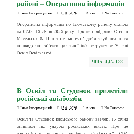
районі – Оперативна інформація
Ізюм Інформаційний
16.01.2026
Анонс
No Comment
Оперативна інформація по Ізюмському району станом
на 07:00 16 січня 2026 року. Про це повідомив Степан
Масельський. Протягом минулої доби зруйновано та
пошкоджено об’єкти цивільної інфраструктури: У селі
Оскіл Оскільської...
ЧИТАТИ ДАЛІ >>>
В Оскіл та Студенок прилетіли
російські авіабомби
Ізюм Інформаційний
15.01.2026
Анонс
No Comment
Оскіл та Студенок Ізюмського району ввечері 15 січня
опинився під ударом російських військ. Про це
журналістам розповів керівник Оскільської СВА