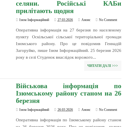
селяни. Російські КАБи
прилітають щодня
Ізюм Інформаційний
27.03.2026
Анонс
No Comment
Оперативна інформація на 27 березня по населеному
пункту Оскільської сільської територіальної громади
Ізюмського району. Про це повідомив Геннадій
Загоруйко, пише Ізюм Інформаційний. 25 березня 2026
року в селі Студенок внаслідок ворожого...
ЧИТАТИ ДАЛІ >>>
Військова інформація по
Ізюмському району станом на 26
березня
Ізюм Інформаційний
26.03.2026
Анонс
No Comment
Оперативна інформація по Ізюмському району станом
на 26 березня 2026 року. Про це повідомив голова