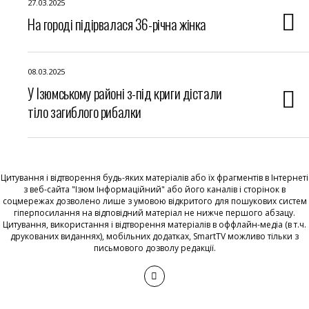
27.03.2025
На городі підірвалася 36-річна жінка
08.03.2025
У Ізюмському районі з-під криги дістали
тіло загиблого рибалки
Цитування і відтворення будь-яких матеріалів або їх фрагментів в Інтернеті
з веб-сайта "Ізюм Інформаційний" або його каналів і сторінок в
соцмережах дозволено лише з умовою відкритого для пошукових систем
гіперпосилання на відповідний матеріал не нижче першого абзацу.
Цитування, використання і відтворення матеріалів в оффлайн-медіа (в т.ч.
друкованих виданнях), мобільних додатках, SmartTV можливо тільки з
письмового дозволу редакції.