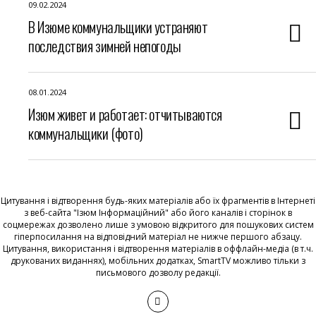
09.02.2024
В Изюме коммунальщики устраняют
последствия зимней непогоды
08.01.2024
Изюм живет и работает: отчитываются
коммунальщики (фото)
Цитування і відтворення будь-яких матеріалів або їх фрагментів в Інтернеті
з веб-сайта "Ізюм Інформаційний" або його каналів і сторінок в
соцмережах дозволено лише з умовою відкритого для пошукових систем
гіперпосилання на відповідний матеріал не нижче першого абзацу.
Цитування, використання і відтворення матеріалів в оффлайн-медіа (в т.ч.
друкованих виданнях), мобільних додатках, SmartTV можливо тільки з
письмового дозволу редакції.