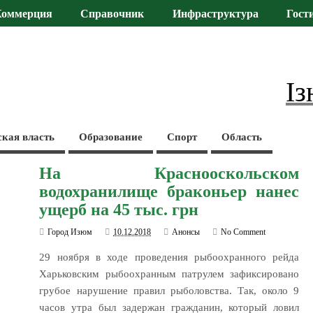
Коммерция
Справочник
Инфраструктура
Гост
Із
ская власть
Образование
Спорт
Область
На Краснооскольском
водохранилище браконьер нанес
ущерб на 45 тыс. грн
Город Изюм
10.12.2018
Анонсы
No Comment
29 ноября в ходе проведения рыбоохранного рейда
Харьковским рыбоохранным патрулем зафиксировано
грубое нарушение правил рыболовства. Так, около 9
часов утра был задержан гражданин, который ловил