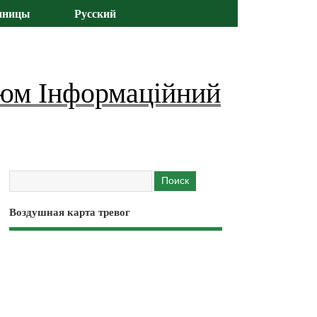
иницы
Русский
юм Інформаційний
Воздушная карта тревог