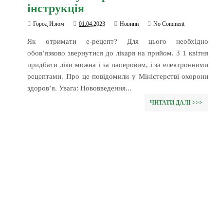
інструкція
Город Изюм
01.04.2023
Новини
No Comment
Як отримати е-рецепт? Для цього необхідно
обовʼязково звернутися до лікаря на прийом. З 1 квітня
придбати ліки можна і за паперовим, і за електронними
рецептами. Про це повідомили у Міністерстві охорони
здоров’я. Увага: Нововведення...
ЧИТАТИ ДАЛІ >>>