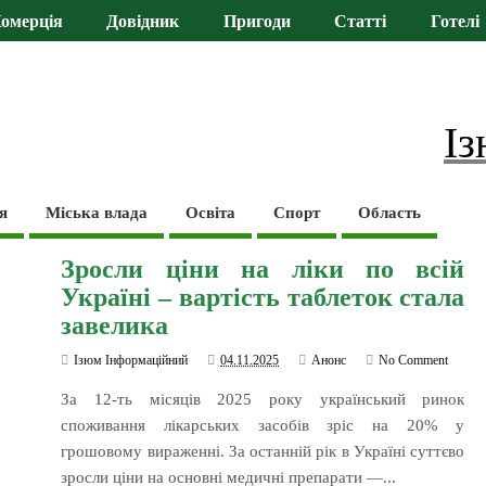
омерція
Довідник
Пригоди
Статті
Готелі
Із
я
Міська влада
Освіта
Спорт
Область
Зросли ціни на ліки по всій
Україні – вартість таблеток стала
завелика
Ізюм Інформаційний
04.11.2025
Анонс
No Comment
За 12-ть місяців 2025 року український ринок
споживання лікарських засобів зріс на 20% у
грошовому вираженні. За останній рік в Україні суттєво
зросли ціни на основні медичні препарати —...