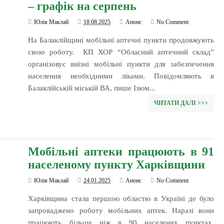
– графік на серпень
Юлія Маклай
18.08.2025
Анонс
No Comment
На Балаклійщині мобільні аптечні пункти продовжують
свою роботу. КП ХОР “Обласний аптечний склад”
організовує виїзні мобільні пункти для забезпечення
населення необхідними ліками. Повідомляють в
Балаклійській міській ВА, пише Ізюм...
ЧИТАТИ ДАЛІ >>>
Мобільні аптеки працюють в 91
населеному пункту Харківщини
Юлія Маклай
24.01.2025
Анонс
No Comment
Харківщина стала першою областю в Україні де було
запроваджено роботу мобільних аптек. Наразі вони
працюють більше ніж в 90 населених пунктах.