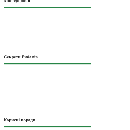
Моє здоров’я
Секрети Рибаків
Корисні поради