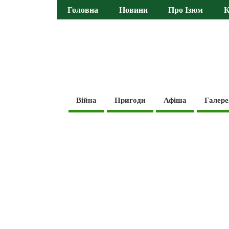
Головна
Новини
Про Ізюм
К
Війна
Пригоди
Афіша
Галере