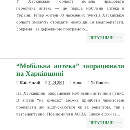
У Харківській області почала працювати
пересувна аптека — це перша мобільна аптека в
Україні. Тепер жителі 80 населених пунктів Харківської
області зможуть отримати необхідні їм медпрепарати.
Зокрема і за державною програмою...
ЧИТАТИ ДАЛІ >>>
“Мобільна аптека” запрацювала
на Харківщині
Юлія Маклай
21.01.2024
Анонс
No Comment
На Харківщині запрацював мобільний аптечний пункт.
В аптеці “на колесах” можна придбати ліцензовані
препарати які відпускаються як за рецептом, так і
безрецептурно. Повідомили в ХОВА. Також є ліки за...
ЧИТАТИ ДАЛІ >>>