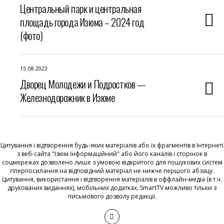
Центральный парк и центральная
площадь города Изюма – 2024 год
(фото)
15.08.2023
Дворец Молодежи и Подростков —
Железнодорожник в Изюме
Цитування і відтворення будь-яких матеріалів або їх фрагментів в Інтернеті
з веб-сайта "Ізюм Інформаційний" або його каналів і сторінок в
соцмережах дозволено лише з умовою відкритого для пошукових систем
гіперпосилання на відповідний матеріал не нижче першого абзацу.
Цитування, використання і відтворення матеріалів в оффлайн-медіа (в т.ч.
друкованих виданнях), мобільних додатках, SmartTV можливо тільки з
письмового дозволу редакції.