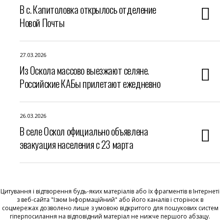
В с. Капитоловка открылось отделение
Новой Почты
27.03.2026
Из Оскола массово выезжают селяне.
Российские КАБы прилетают ежедневно
26.03.2026
В селе Оскол официально объявлена
эвакуация населения с 23 марта
Цитування і відтворення будь-яких матеріалів або їх фрагментів в Інтернеті
з веб-сайта "Ізюм Інформаційний" або його каналів і сторінок в
соцмережах дозволено лише з умовою відкритого для пошукових систем
гіперпосилання на відповідний матеріал не нижче першого абзацу.