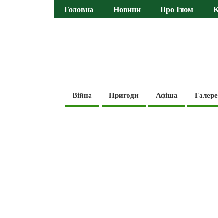
Головна
Новини
Про Ізюм
К
Війна
Пригоди
Афіша
Галере