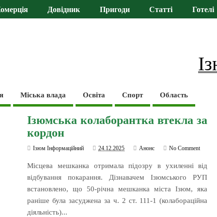
омерція
Довідник
Пригоди
Статті
Готелі
Із
я
Міська влада
Освіта
Спорт
Область
Ізюмська колаборантка втекла за
кордон
Ізюм Інформаційний
24.12.2025
Анонс
No Comment
Місцева мешканка отримала підозру в ухиленні від
відбування покарання. Дізнавачем Ізюмського РУП
встановлено, що 50-річна мешканка міста Ізюм, яка
раніше була засуджена за ч. 2 ст. 111-1 (колабораційна
діяльність)...