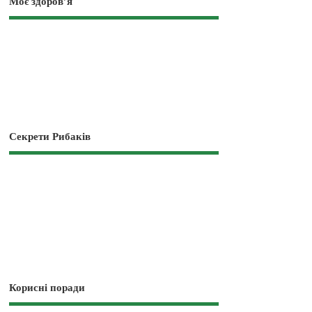
Моє здоров’я
Секрети Рибаків
Корисні поради