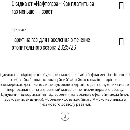
Скидка от «Нафтогаза»: Как платить за
газ меньше — совет
09.10.2025
Тариф на газ для населения в течение
отопительного сезона 2025/26
Цитування і відтворення будь-яких матеріалів або їх фрагментів в Інтернеті
з веб-сайта "Ізюм Інформаційний" або його каналів і сторінок в
соцмережах дозволено лише з умовою відкритого для пошукових систем
гіперпосилання на відповідний матеріал не нижче першого абзацу.
Цитування, використання і відтворення матеріалів в оффлайн-медіа (в т.ч.
друкованих виданнях), мобільних додатках, SmartTV можливо тільки з
письмового дозволу редакції.