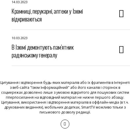
14.03.2023
Крамниці, перукарні, аптеки у Ізюмі
відкриваються
10.03.2023
В Ізюмі демонтують пам’ятник
радянському генералу
Цитування і відтворення будь-яких матеріалів або їх фрагментів в Інтернеті
з веб-сайта "Ізюм Інформаційний" або його каналів і сторінок в
соцмережах дозволено лише з умовою відкритого для пошукових систем
гіперпосилання на відповідний матеріал не нижче першого абзацу.
Цитування, використання і відтворення матеріалів в оффлайн-медіа (в т.ч.
друкованих виданнях), мобільних додатках, SmartTV можливо тільки з
письмового дозволу редакції.