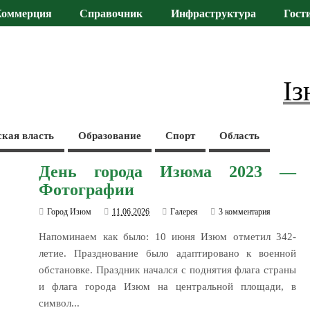
Коммерция
Справочник
Инфраструктура
Гост
Із
ская власть
Образование
Спорт
Область
День города Изюма 2023 —
Фотографии
Город Изюм
11.06.2026
Галерея
3 комментария
Напоминаем как было: 10 июня Изюм отметил 342-
летие. Празднование было адаптировано к военной
обстановке. Праздник начался с поднятия флага страны
и флага города Изюм на центральной площади, в
символ...