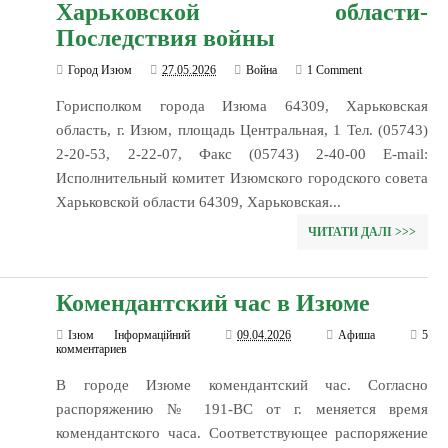
Харьковской области-
Последствия войны
Город Изюм
27.05.2026
Война
1 Comment
Горисполком города Изюма 64309, Харьковская
область, г. Изюм, площадь Центральная, 1 Тел. (05743)
2-20-53, 2-22-07, Факс (05743) 2-40-00 Е-mail:
Исполнительный комитет Изюмского городского совета
Харьковской области 64309, Харьковская...
ЧИТАТИ ДАЛІ >>>
Комендантский час в Изюме
Ізюм Інформаційний
09.04.2026
Афиша
5
комментариев
В городе Изюме комендантский час. Согласно
распоряжению № 191-ВС от г. меняется время
комендантского часа. Соответствующее распоряжение