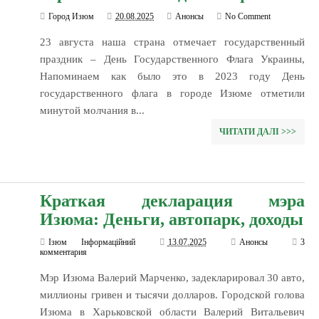
Город Изюм
20.08.2025
Анонсы
No Comment
23 августа наша страна отмечает государственный
праздник – День Государственного Флага Украины,
Напоминаем как было это в 2023 году День
государственного флага в городе Изюме отметили
минутой молчания в...
ЧИТАТИ ДАЛІ >>>
Краткая декларация мэра
Изюма: Деньги, автопарк, доходы
Ізюм Інформаційний
13.07.2025
Анонсы
3
комментария
Мэр Изюма Валерий Марченко, задекларировал 30 авто,
миллионы гривен и тысячи долларов. Городской голова
Изюма в Харьковской области Валерий Витальевич