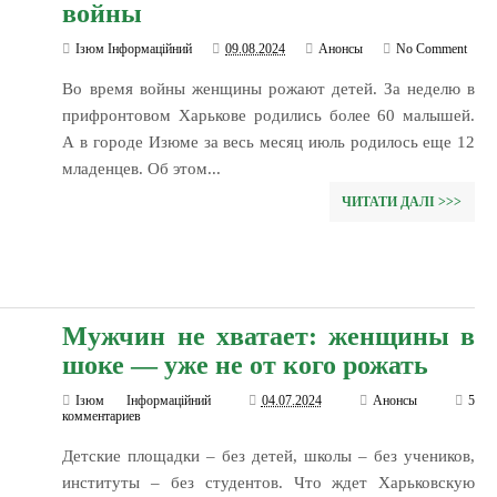
войны
Ізюм Інформаційний
09.08.2024
Анонсы
No Comment
Во время войны женщины рожают детей. За неделю в
прифронтовом Харькове родились более 60 малышей.
А в городе Изюме за весь месяц июль родилось еще 12
младенцев. Об этом...
ЧИТАТИ ДАЛІ >>>
Мужчин не хватает: женщины в
шоке — уже не от кого рожать
Ізюм Інформаційний
04.07.2024
Анонсы
5
комментариев
Детские площадки – без детей, школы – без учеников,
институты – без студентов. Что ждет Харьковскую