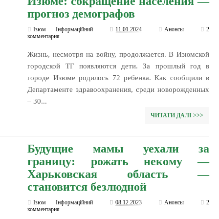
Изюме: сокращение населения —
прогноз демографов
Ізюм Інформаційний
11.01.2024
Анонсы
2
комментария
Жизнь, несмотря на войну, продолжается. В Изюмской
городской ТГ появляются дети. За прошлый год в
городе Изюме родилось 72 ребенка. Как сообщили в
Департаменте здравоохранения, среди новорожденных
– 30...
ЧИТАТИ ДАЛІ >>>
Будущие мамы уехали за
границу: рожать некому —
Харьковская область —
становится безлюдной
Ізюм Інформаційний
08.12.2023
Анонсы
2
комментария