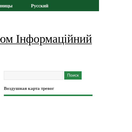
иницы
Русский
юм Інформаційний
Воздушная карта тревог