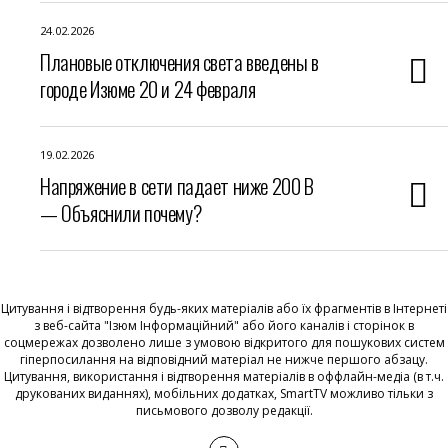
24.02.2026
Плановые отключения света введены в
городе Изюме 20 и 24 февраля
19.02.2026
Напряжение в сети падает ниже 200 В
— Объяснили почему?
Цитування і відтворення будь-яких матеріалів або їх фрагментів в Інтернеті
з веб-сайта "Ізюм Інформаційний" або його каналів і сторінок в
соцмережах дозволено лише з умовою відкритого для пошукових систем
гіперпосилання на відповідний матеріал не нижче першого абзацу.
Цитування, використання і відтворення матеріалів в оффлайн-медіа (в т.ч.
друкованих виданнях), мобільних додатках, SmartTV можливо тільки з
письмового дозволу редакції.