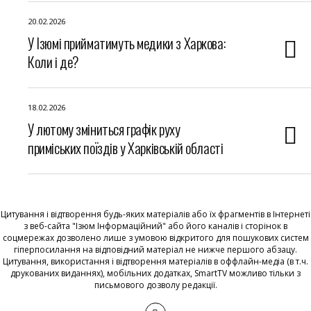
20.02.2026
У Ізюмі прийматимуть медики з Харкова:
Коли і де?
18.02.2026
У лютому зміниться графік руху
приміських поїздів у Харківській області
Цитування і відтворення будь-яких матеріалів або їх фрагментів в Інтернеті
з веб-сайта "Ізюм Інформаційний" або його каналів і сторінок в
соцмережах дозволено лише з умовою відкритого для пошукових систем
гіперпосилання на відповідний матеріал не нижче першого абзацу.
Цитування, використання і відтворення матеріалів в оффлайн-медіа (в т.ч.
друкованих виданнях), мобільних додатках, SmartTV можливо тільки з
письмового дозволу редакції.