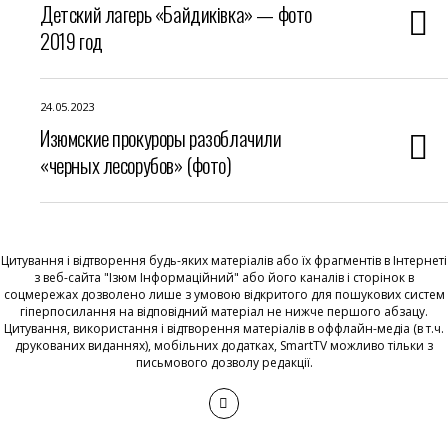
Детский лагерь «Байдиківка» — фото
2019 год
24.05.2023
Изюмские прокуроры разоблачили
«черных лесорубов» (фото)
Цитування і відтворення будь-яких матеріалів або їх фрагментів в Інтернеті
з веб-сайта "Ізюм Інформаційний" або його каналів і сторінок в
соцмережах дозволено лише з умовою відкритого для пошукових систем
гіперпосилання на відповідний матеріал не нижче першого абзацу.
Цитування, використання і відтворення матеріалів в оффлайн-медіа (в т.ч.
друкованих виданнях), мобільних додатках, SmartTV можливо тільки з
письмового дозволу редакції.