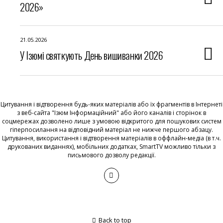
2026»
21.05.2026
У Ізюмі святкують День вишиванки 2026
Цитування і відтворення будь-яких матеріалів або їх фрагментів в Інтернеті
з веб-сайта "Ізюм Інформаційний" або його каналів і сторінок в
соцмережах дозволено лише з умовою відкритого для пошукових систем
гіперпосилання на відповідний матеріал не нижче першого абзацу.
Цитування, використання і відтворення матеріалів в оффлайн-медіа (в т.ч.
друкованих виданнях), мобільних додатках, SmartTV можливо тільки з
письмового дозволу редакції.
Back to top