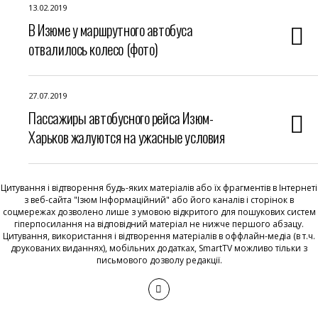
13.02.2019
В Изюме у маршрутного автобуса
отвалилось колесо (фото)
27.07.2019
Пассажиры автобусного рейса Изюм-
Харьков жалуются на ужасные условия
Цитування і відтворення будь-яких матеріалів або їх фрагментів в Інтернеті
з веб-сайта "Ізюм Інформаційний" або його каналів і сторінок в
соцмережах дозволено лише з умовою відкритого для пошукових систем
гіперпосилання на відповідний матеріал не нижче першого абзацу.
Цитування, використання і відтворення матеріалів в оффлайн-медіа (в т.ч.
друкованих виданнях), мобільних додатках, SmartTV можливо тільки з
письмового дозволу редакції.