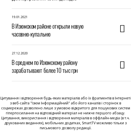
19.01.2021
В Изюмском районе открыли новую
часовню-купальню
27.12.2020
В среднем по Изюмскому району
зарабатывают более 10 тыс грн
Цитування і відтворення будь-яких матеріалів або їх фрагментів в Інтернеті
з веб-сайта "Ізюм Інформаційний" або його каналів і сторінок в
соцмережах дозволено лише з умовою відкритого для пошукових систем
гіперпосилання на відповідний матеріал не нижче першого абзацу.
Цитування, використання і відтворення матеріалів в оффлайн-медіа (в т.ч.
друкованих виданнях), мобільних додатках, SmartTV можливо тільки з
письмового дозволу редакції.