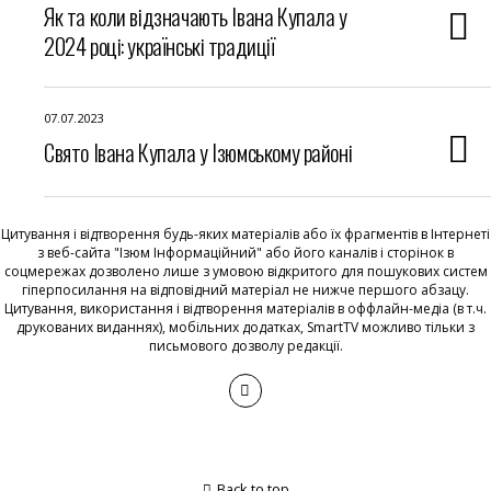
Як та коли відзначають Івана Купала у
2024 році: українські традиції
07.07.2023
Свято Івана Купала у Ізюмському районі
Цитування і відтворення будь-яких матеріалів або їх фрагментів в Інтернеті
з веб-сайта "Ізюм Інформаційний" або його каналів і сторінок в
соцмережах дозволено лише з умовою відкритого для пошукових систем
гіперпосилання на відповідний матеріал не нижче першого абзацу.
Цитування, використання і відтворення матеріалів в оффлайн-медіа (в т.ч.
друкованих виданнях), мобільних додатках, SmartTV можливо тільки з
письмового дозволу редакції.
Back to top