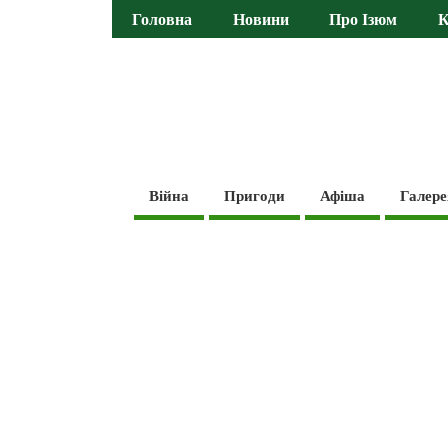
Головна
Новини
Про Ізюм
К
Війна
Пригоди
Афіша
Галере