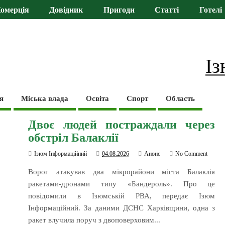
омерція
Довідник
Пригоди
Статті
Готелі
Із
я
Міська влада
Освіта
Спорт
Область
Двоє людей постраждали через
обстріл Балаклії
Ізюм Інформаційний
04.08.2026
Анонс
No Comment
Ворог атакував два мікрорайони міста Балаклія
ракетами-дронами типу «Бандероль». Про це
повідомили в Ізюмській РВА, передає Ізюм
Інформаційний. За даними ДСНС Харківщини, одна з
ракет влучила поруч з двоповерховим...