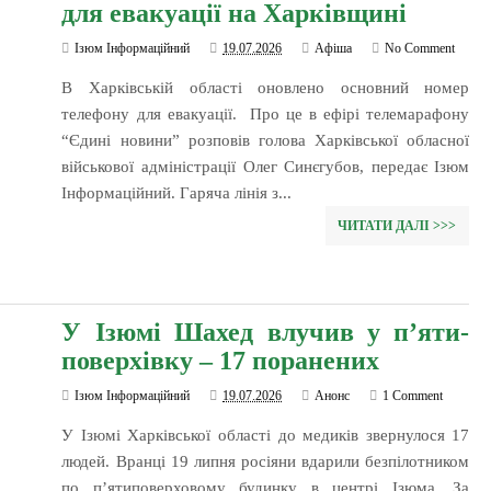
для евакуації на Харківщині
Ізюм Інформаційний
19.07.2026
Афіша
No Comment
В Харківській області оновлено основний номер
телефону для евакуації. Про це в ефірі телемарафону
“Єдині новини” розповів голова Харківської обласної
військової адміністрації Олег Синєгубов, передає Ізюм
Інформаційний. Гаряча лінія з...
ЧИТАТИ ДАЛІ >>>
У Ізюмі Шахед влучив у п’яти-
поверхівку – 17 поранених
Ізюм Інформаційний
19.07.2026
Анонс
1 Comment
У Ізюмі Харківської області до медиків звернулося 17
людей. Вранці 19 липня росіяни вдарили безпілотником
по п’ятиповерховому будинку в центрі Ізюма. За