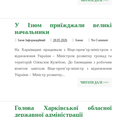
ЧИТАТИ ДАЛІ >>>
У Ізюм приїжджали великі
начальники
Ізюм Інформаційний
28.05.2026
Анонс
No Comment
На Харківщині працювали з Віце-прем’єр-міністром з
відновлення України – Міністром розвитку громад та
територій Олексієм Кулебою. До Ізюмщини з робочим
візитом завітали Віце-прем’єр-міністр з відновлення
України – Міністр розвитку...
ЧИТАТИ ДАЛІ >>>
Голова Харківської обласної
державної адміністрації