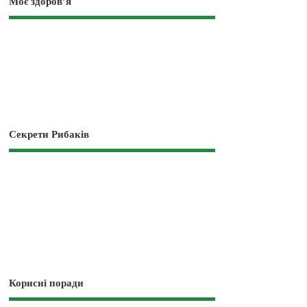
Моє здоров’я
Секрети Рибаків
Корисні поради