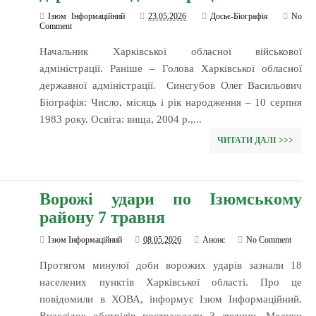
Ізюм Інформаційний
23.05.2026
Досьє-Біографія
No
Comment
Начальник Харківської обласної військової
адміністрації. Раніше – Голова Харківської обласної
державної адміністрації. Синєгубов Олег Васильович
Біографія: Число, місяць і рік народження – 10 серпня
1983 року. Освіта: вища, 2004 р.,...
ЧИТАТИ ДАЛІ >>>
Ворожі удари по Ізюмському
району 7 травня
Ізюм Інформаційний
08.05.2026
Анонс
No Comment
Протягом минулої доби ворожих ударів зазнали 18
населених пунктів Харківської області. Про це
повідомили в ХОВА, інформує Ізюм Інформаційний.