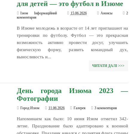
для детей — это футбол в Изюме
Ізюм Інформаційний
15.06.2026
Анонсы
2
комментария
В Изюме молодежь в возрасте от 14 лет приглашают на
тренировки по футболу. Футбол — это прекрасная
возможность активно провести досуг, улучшить
физическую форму, развить командный дух,
выносливость и...
ЧИТАТИ ДАЛІ >>>
День города Изюма 2023 —
Фотографии
Город Изюм
11.06.2026
Галерея
3 комментария
Напоминаем как было: 10 июня Изюм отметил 342-
летие. Празднование было адаптировано к военной
обстановке. Праздник начался с поднятия флага страны