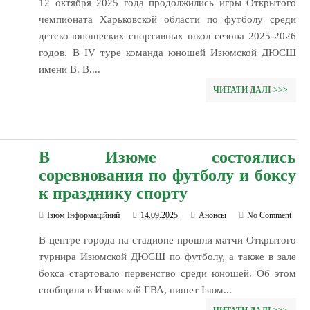
12 октября 2025 года продолжились игры Открытого
чемпионата Харьковской области по футболу среди
детско-юношеских спортивных школ сезона 2025-2026
годов. В IV туре команда юношей Изюмской ДЮСШ
имени В. В....
ЧИТАТИ ДАЛІ >>>
В Изюме состоялись
соревнования по футболу и боксу
к празднику спорту
Ізюм Інформаційний
14.09.2025
Анонсы
No Comment
В центре города на стадионе прошли матчи Открытого
турнира Изюмской ДЮСШ по футболу, а также в зале
бокса стартовало первенство среди юношей. Об этом
сообщили в Изюмской ГВА, пишет Ізюм...