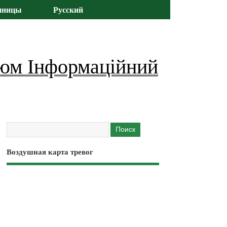
иницы
Русский
юм Інформаційний
Воздушная карта тревог