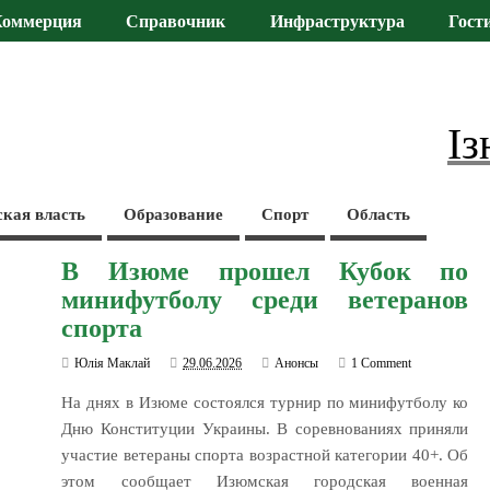
Коммерция
Справочник
Инфраструктура
Гост
Із
ская власть
Образование
Спорт
Область
В Изюме прошел Кубок по
минифутболу среди ветеранов
спорта
Юлія Маклай
29.06.2026
Анонсы
1 Comment
На днях в Изюме состоялся турнир по минифутболу ко
Дню Конституции Украины. В соревнованиях приняли
участие ветераны спорта возрастной категории 40+. Об
этом сообщает Изюмская городская военная