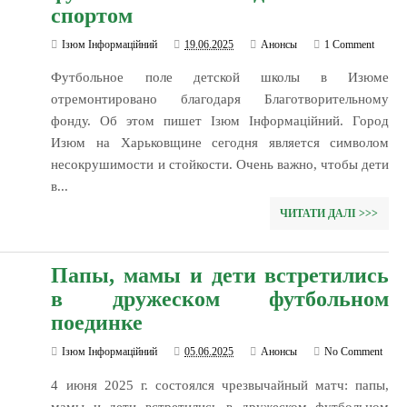
спортом
Ізюм Інформаційний
19.06.2025
Анонсы
1 Comment
Футбольное поле детской школы в Изюме
отремонтировано благодаря Благотворительному
фонду. Об этом пишет Ізюм Інформаційний. Город
Изюм на Харьковщине сегодня является символом
несокрушимости и стойкости. Очень важно, чтобы дети
в...
ЧИТАТИ ДАЛІ >>>
Папы, мамы и дети встретились
в дружеском футбольном
поединке
Ізюм Інформаційний
05.06.2025
Анонсы
No Comment
4 июня 2025 г. состоялся чрезвычайный матч: папы,
мамы и дети встретились в дружеском футбольном