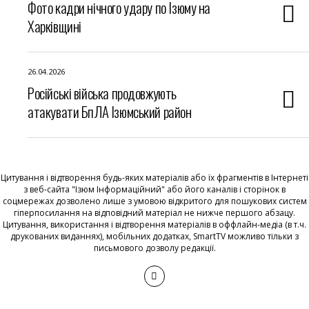
Фото кадри нічного удару по Ізюму на
Харківщині
26.04.2026
Російські війська продовжують
атакувати БпЛА Ізюмський район
Цитування і відтворення будь-яких матеріалів або їх фрагментів в Інтернеті
з веб-сайта "Ізюм Інформаційний" або його каналів і сторінок в
соцмережах дозволено лише з умовою відкритого для пошукових систем
гіперпосилання на відповідний матеріал не нижче першого абзацу.
Цитування, використання і відтворення матеріалів в оффлайн-медіа (в т.ч.
друкованих виданнях), мобільних додатках, SmartTV можливо тільки з
письмового дозволу редакції.